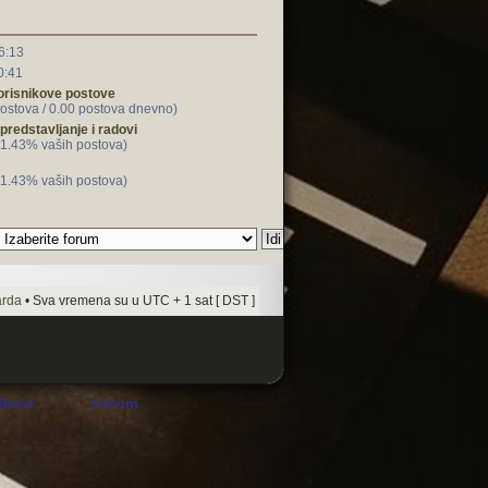
6:13
0:41
korisnikove postove
ostova / 0.00 postova dnevno)
predstavljanje i radovi
71.43% vaših postova)
71.43% vaših postova)
arda
• Sva vremena su u UTC + 1 sat [ DST ]
rikovi
Forum