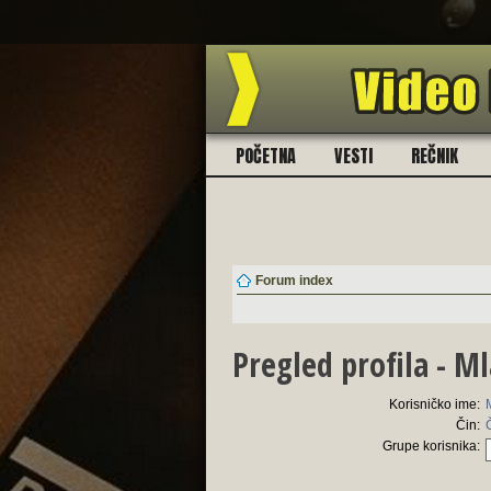
POČETNA
VESTI
REČNIK
Forum index
Pregled profila - M
Korisničko ime:
Čin:
Grupe korisnika: