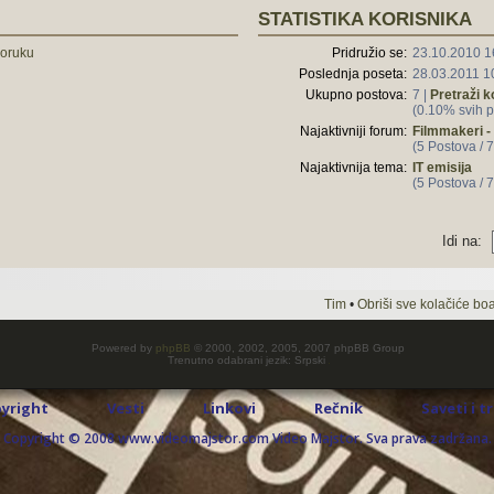
STATISTIKA KORISNIKA
poruku
Pridružio se:
23.10.2010 1
Poslednja poseta:
28.03.2011 1
Ukupno postova:
7 |
Pretraži 
(0.10% svih p
Najaktivniji forum:
Filmmakeri - 
(5 Postova / 
Najaktivnija tema:
IT emisija
(5 Postova / 
Idi na:
Tim
•
Obriši sve kolačiće bo
Powered by
phpBB
© 2000, 2002, 2005, 2007 phpBB Group
Trenutno odabrani jezik: Srpski
yright
Vesti
Linkovi
Rečnik
Saveti i t
Copyright © 2008 www.videomajstor.com Video Majstor. Sva prava zadržana.