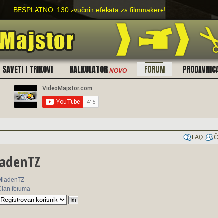
BESPLATNO! 130 zvučnih efekata za filmmakere!
SAVETI I TRIKOVI
KALKULATOR
FORUM
PRODAVNIC
NOVO
FAQ
Č
ladenTZ
MladenTZ
Član foruma