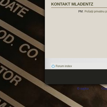
KONTAKT MLADENTZ
PM:
Pošalji privatnu 
Forum index
O sajtu
Cop