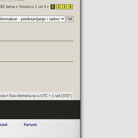
82 tema •
Stranica
1
od
4
•
1
2
3
4
arda
• Sva vremena su u UTC + 1 sat [ DST ]
ikovi
Forum