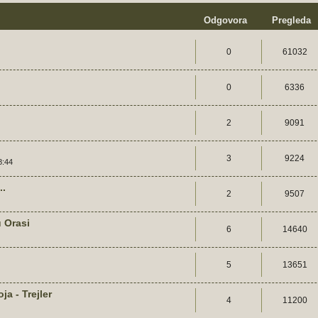
Odgovora
Pregleda
0
61032
0
6336
2
9091
3
9224
8:44
..
2
9507
 Orasi
6
14640
5
13651
a - Trejler
4
11200