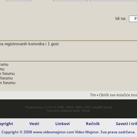
Idi na:
a registrovanih korisnika i 1 gost
orumu
umu
m forumu
 forumu
om forumu
Tim
•
Obriši sve kolačiće bo
Powered by
phpBB
© 2000, 2002, 2005, 2007 phpBB Group
Trenutno odabrani jezik: Srpski
pyright
Vesti
Linkovi
Rečnik
Saveti i tr
Copyright © 2008 www.videomajstor.com Video Majstor. Sva prava zadržana.