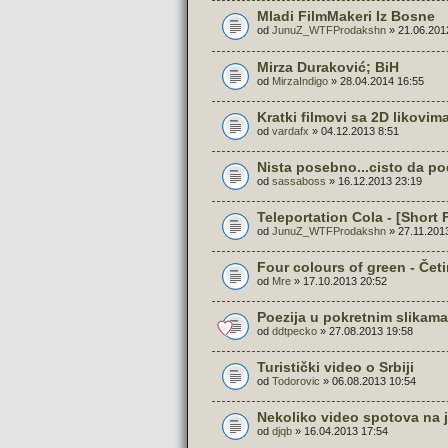
Mladi FilmMakeri Iz Bosne
od
JunuZ_WTFProdakshn
» 21.06.201
Mirza Duraković; BiH
od
MirzaIndigo
» 28.04.2014 16:55
Kratki filmovi sa 2D likovim
od
vardafx
» 04.12.2013 8:51
Nista posebno...cisto da po
od
sassaboss
» 16.12.2013 23:19
Teleportation Cola - [Short 
od
JunuZ_WTFProdakshn
» 27.11.201
Four colours of green - Četi
od
Mre
» 17.10.2013 20:52
Poezija u pokretnim slikama
od
ddtpecko
» 27.08.2013 19:58
Turistički video o Srbiji
od
Todorovic
» 06.08.2013 10:54
Nekoliko video spotova na
od
djqb
» 16.04.2013 17:54