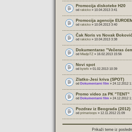
Promocija diskoteke H20
od
rakicko
» 10.04.2013 3:41
Promocija agencije EUROE
od
rakicko
» 10.04.2013 3:40
Čak Noris vs Novak Đokovi
od
rakicko
» 10.04.2013 3:38
Dokumentarac "Večeras ćemo
od
MladjoTZ
» 16.02.2013 15:56
Novi spot
od
bytefx
» 01.02.2013 10:39
Zlatko-Jesi kriva (SPOT)
od
Dokumentarni film
» 24.12.2012 1
Promo video za PK "TENT"
od
Dokumentarni film
» 24.12.2012 1
Pozdrav iz Beograda (2012) kr
od
primarioops
» 12.11.2012 21:09
Prikaži teme iz posledn