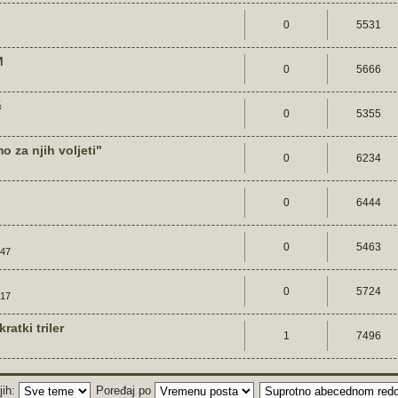
0
5531
M
0
5666
ć
0
5355
 za njih voljeti"
0
6234
0
6444
0
5463
:47
0
5724
:17
atki triler
1
7496
jih:
Poređaj po