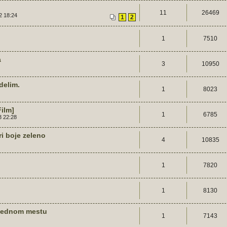
11
26469
2 18:24
1
2
1
7510
a
3
10950
delim.
1
8023
Film]
1
6785
3 22:28
ri boje zeleno
4
10835
1
7820
1
8130
 jednom mestu
1
7143