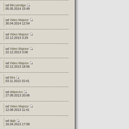
od
MirzaIndigo
05.05.2014 15:49
od
Video Majstor
30.04.2014 12:54
od
Video Majstor
22.12.2013 3:29
od
Video Majstor
22.12.2013 3:06
od
Video Majstor
02.12.2013 18:56
od
Mre
03.11.2013 15:41
od
ddtpecko
27.08.2013 20:06
od
Video Majstor
12.08.2013 11:41
od
djqb
16.04.2013 17:58