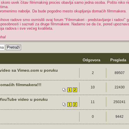
o skoro uvek čitav filmmaking proces obavlja samo jedna osoba. Pošto niko nij
ktima.
o promenimo nabolje. Da bude pogodno mesto okupljanja domaćih filmmakera.
jihove radove smo osmislili ovaj forum "Filmmakeri - predstavljanje i radovi" 
e sposobnosti i saznati za druge filmmakere. Nadamo se da će, pored upoznav
ja radova i sve većeg kvaliteta.
eha!
Odgovora
Pregleda
i video sa Vimeo.com u poruku
2
89507
domaćih filmmakera!!!
10
22430
1
2
i YouTube video u poruku
11
250241
1
2
0
9442