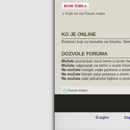
Započni novu
temu
Vrati se na Forum index
KO JE ONLINE
Korisnici koji su trenutno na forumu: Nem
DOZVOLE FORUMA
Možete
postavljati nove teme u ovom f
Možete
odgovarati na teme u ovom for
Ne možete
menjati vaše postove u ovo
Ne možete
brisati vaše postove u ovom
Ne možete
slati prikačene fajlove u ov
Forum index
O sajtu
Co