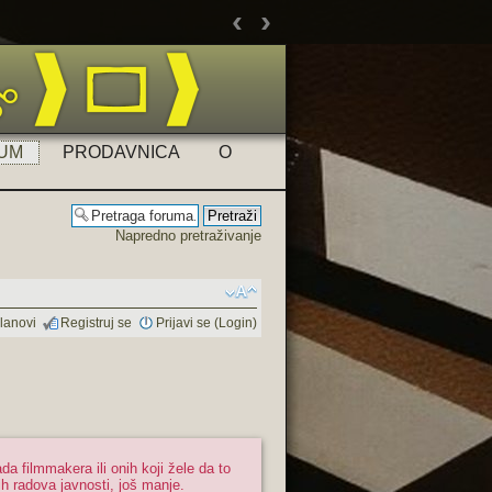
‹
›
U to
UM
PRODAVNICA
O
Napredno pretraživanje
lanovi
Registruj se
Prijavi se (Login)
a filmmakera ili onih koji žele da to
h radova javnosti, još manje.