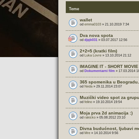
Teme
wallet
od
emma0103
» 21.10.2019 7:34
Dva nova spota
od
djqb031
» 03.07.2017 12:56
2+2=5 (kratki film)
od
Luka Lovre
» 13.10.2014 21:12
IMAGINE IT - SHORT MOVIE
od
Dokumentarni film
» 17.03.2014 1
365 spomenika u Beogradu.
od
Neda
» 29.11.2014 23:07
Muzički video spot za grupu
od
felino
» 19.10.2014 19:54
Moja prva 2d animacija :)
od
rakicko
» 05.08.2012 23:10
Divna budućnost, ljubavi moj
od
Mre
» 14.10.2014 9:56