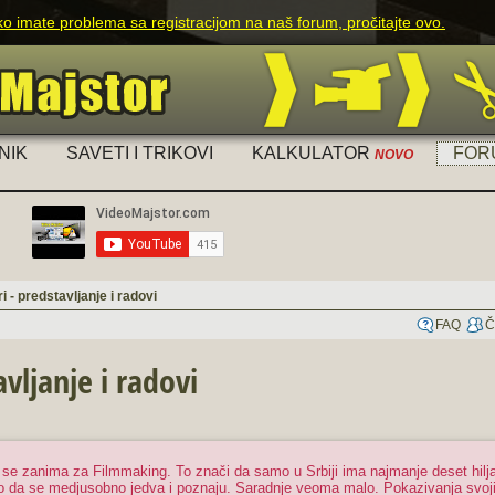
ko imate problema sa registracijom na naš forum, pročitajte ovo.
NIK
SAVETI I TRIKOVI
KALKULATOR
FOR
NOVO
 - predstavljanje i radovi
FAQ
Č
vljanje i radovi
i se zanima za Filmmaking. To znači da samo u Srbiji ima najmanje deset hiljad
ko da se medjusobno jedva i poznaju. Saradnje veoma malo. Pokazivanja svoji