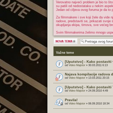
Verovatno najveći problem je bio to št
su patili od nedostataka u nekim aspe
Jedan od ciljeva ovog foruma je da t
Za filmmakere i sve koji žele da vide n
radove, predstaviti se, prikazati svoj
okupljanja ekipa, timova, sve većeg bro
Svim filmmakerima želimo mnogo usp
Započni novu
temu
Važne teme
[Uputstvo] - Kako postavit
od
Video Majstor
» 30.03.2011 6:13
Najava kompilacije radova 
od
Video Majstor
» 13.03.2011 20:15
[Uputstvo] - Kako postavit
od
Video Majstor
» 24.09.2010 4:49
Pravila!
od
Video Majstor
» 06.09.2010 18:34