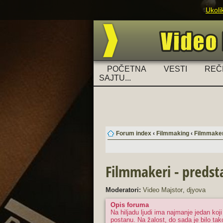
Ukoli
POČETNA
VESTI
REČ
SAJTU...
Forum index
‹
Filmmaking
‹
Filmmakeri
Filmmakeri - predsta
Moderatori:
Video Majstor
,
djyova
Opis foruma
Na hiljadu ljudi ima najmanje jedan koj
postanu. Na žalost, do sada je bilo ta