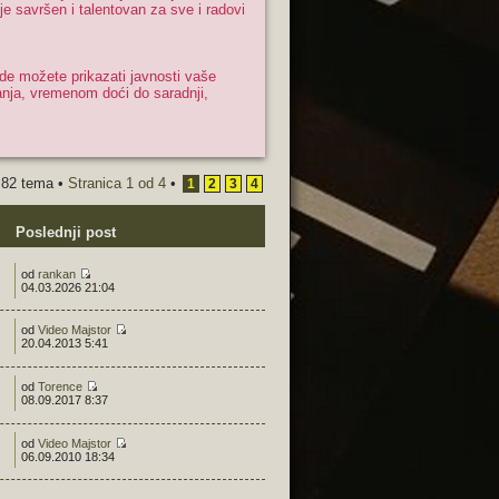
e savršen i talentovan za sve i radovi
gde možete prikazati javnosti vaše
anja, vremenom doći do saradnji,
82 tema •
Stranica
1
od
4
•
1
2
3
4
Poslednji post
od
rankan
04.03.2026 21:04
od
Video Majstor
20.04.2013 5:41
od
Torence
08.09.2017 8:37
od
Video Majstor
06.09.2010 18:34