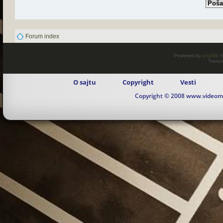
Forum index
Powered by
phpBB
©
Trenut
O sajtu
Copyright
Vesti
Copyright © 2008 www.videomaj