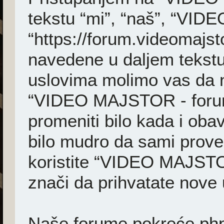
tekstu “mi”, “naš”, “VI
“https://forum.videomajst
navedene u daljem tekstu
uslovima molimo vas da ne 
“VIDEO MAJSTOR - foru
promeniti bilo kada i ob
bilo mudro da sami prover
koristite “VIDEO MAJSTO
znači da prihvatate nove 
Naše forume pokreće phpB