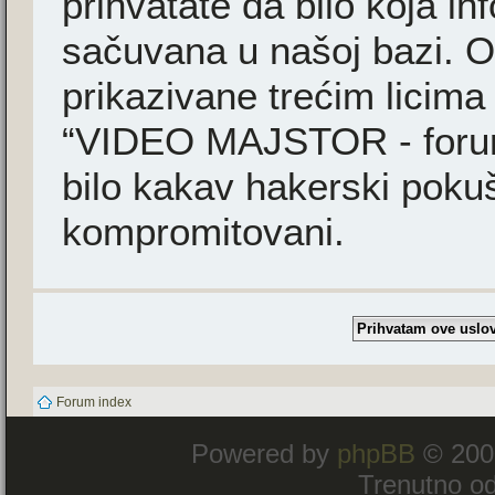
prihvatate da bilo koja i
sačuvana u našoj bazi. Ov
prikazivane trećim licima
“VIDEO MAJSTOR - forum”
bilo kakav hakerski poku
kompromitovani.
Forum index
Powered by
phpBB
© 200
Trenutno od