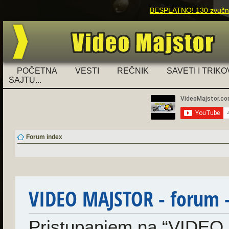
BESPLATNO! 130 zvučnih
POČETNA
VESTI
REČNIK
SAVETI I TRIKO
SAJTU...
Forum index
VIDEO MAJSTOR - forum - 
Pristupanjem na “VIDEO