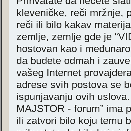
Prihvatate da nećete slati
kleveničke, reči mržnje, 
reči ili bilo kakav materi
zemlje, zemlje gde je “
hostovan kao i međunarodn
da budete odmah i zauvek
vašeg Internet provajder
adrese svih postova se b
ispunjavanju ovih uslova
MAJSTOR - forum” ima pr
ili zatvori bilo koju temu 