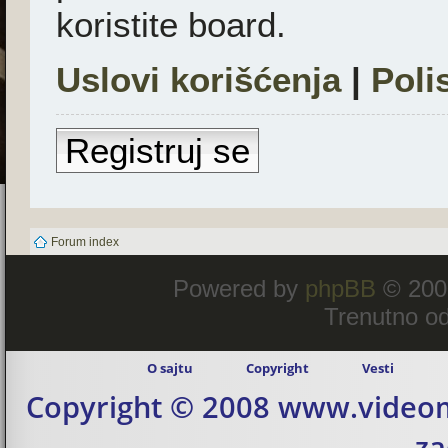
koristite board.
Uslovi korišćenja
|
Poli
Registruj se
Forum index
Powered by
phpBB
© 200
Trenutno od
O sajtu
Copyright
Vesti
Copyright © 2008 www.videom
za