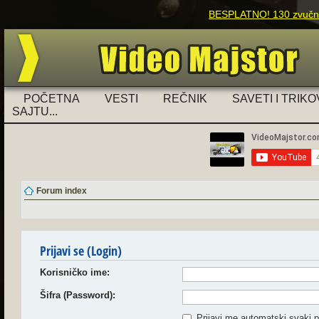
BESPLATNO! 130 zvučnih
POČETNA
VESTI
REČNIK
SAVETI I TRIKO
SAJTU...
Forum index
Prijavi se (Login)
Korisničko ime:
Šifra (Password):
Prijavi me automatski svaki p