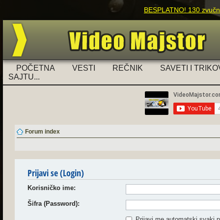
BESPLATNO! 130 zvučnih
POČETNA
VESTI
REČNIK
SAVETI I TRIKO
SAJTU...
Forum index
Prijavi se (Login)
Korisničko ime:
Šifra (Password):
Prijavi me automatski svaki p