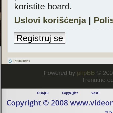
koristite board.
Uslovi korišćenja
|
Poli
Registruj se
Forum index
Powered by
phpBB
© 200
Trenutno od
O sajtu
Copyright
Vesti
Copyright © 2008 www.videom
za