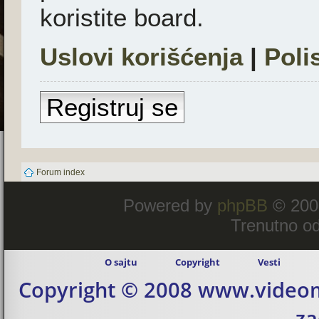
koristite board.
Uslovi korišćenja
|
Poli
Registruj se
Forum index
Powered by
phpBB
© 200
Trenutno od
O sajtu
Copyright
Vesti
Copyright © 2008 www.videom
za