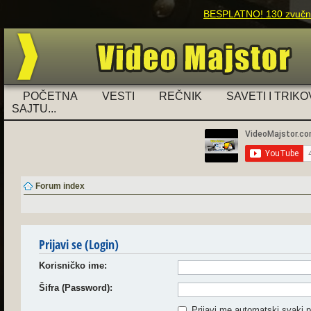
BESPLATNO! 130 zvučnih
POČETNA
VESTI
REČNIK
SAVETI I TRIKO
SAJTU...
Forum index
Prijavi se (Login)
Korisničko ime:
Šifra (Password):
Prijavi me automatski svaki p