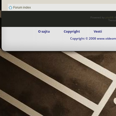
Forum index
Powered by
phpBB
©
Trenut
O sajtu
Copyright
Vesti
Copyright © 2008 www.videomaj