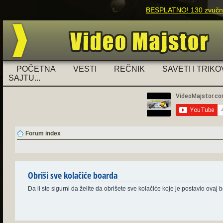
BESPLATNO! 130 zvučnih
POČETNA
VESTI
REČNIK
SAVETI I TRIKO
SAJTU...
Forum index
Obriši sve kolačiće boarda
Da li ste sigurni da želite da obrišete sve kolačiće koje je postavio ovaj 