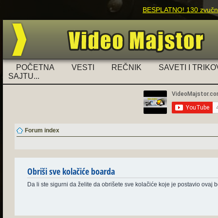
BESPLATNO! 130 zvučnih
POČETNA
VESTI
REČNIK
SAVETI I TRIKO
SAJTU...
Forum index
Obriši sve kolačiće boarda
Da li ste sigurni da želite da obrišete sve kolačiće koje je postavio ovaj 