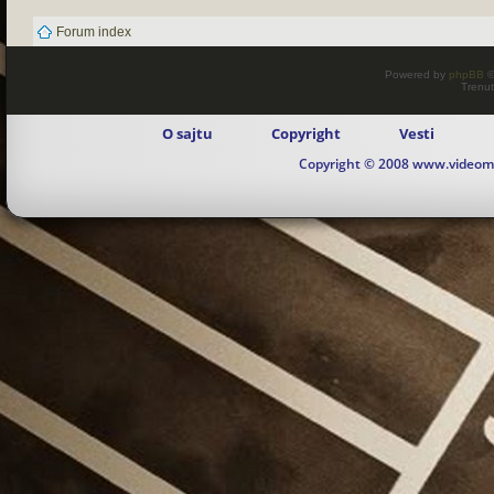
Forum index
Powered by
phpBB
©
Trenut
O sajtu
Copyright
Vesti
Copyright © 2008 www.videomaj