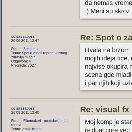
da nemas vremen
:) Meni su skroz
Re: Spot o za
od
sassaboss
26.09.2011 13:47
Hvala na brzom o
Forum:
Scenario
Tema:
Spot o zastiti reproduktivnog
mojih ideja tice
zdravlja mladih...
Odgovora:
4
najvise okupira m
Pregleda:
7627
scena gde mladi u
i par njih koji uzi
Re: visual fx 
od
sassaboss
26.09.2011 13:40
Moj komp je star
Forum:
Filmmakeri - predstavljanje i
radovi
je dual core vec
Tema:
visual fx test