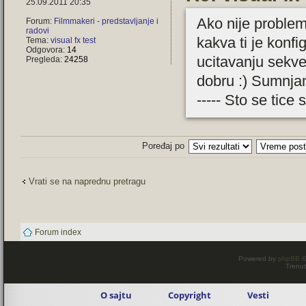
25.09.2011 20:35
Ako nije problem 
Forum:
Filmmakeri - predstavljanje i
radovi
kakva ti je konf
Tema:
visual fx test
Odgovora:
14
ucitavanju sekve
Pregleda:
24258
dobru :) Sumnjam 
----- Sto se tice
Poređaj po
Vrati se na naprednu pretragu
Forum index
Powered by
phpBB
©
Trenut
O sajtu
Copyright
Vesti