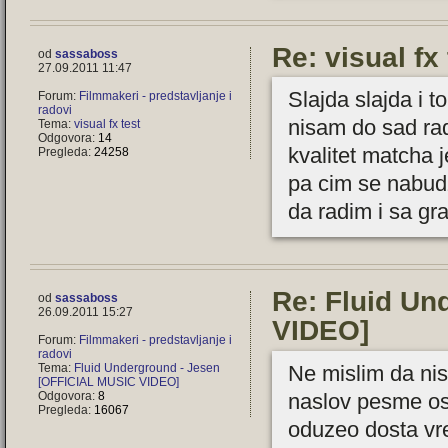
Re: visual fx 
od
sassaboss
27.09.2011 11:47
Slajda slajda i 
Forum:
Filmmakeri - predstavljanje i
radovi
nisam do sad ra
Tema:
visual fx test
Odgovora:
14
kvalitet matcha 
Pregleda:
24258
pa cim se nabud
da radim i sa gra
Re: Fluid Un
od
sassaboss
26.09.2011 15:27
VIDEO]
Forum:
Filmmakeri - predstavljanje i
radovi
Ne mislim da ni
Tema:
Fluid Underground - Jesen
[OFFICIAL MUSIC VIDEO]
naslov pesme osta
Odgovora:
8
Pregleda:
16067
oduzeo dosta vre