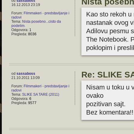
Nista posebn
od
sassaboss
16.12.2013 23:19
Kao sto rekoh u
Forum:
Filmmakeri - predstavljanje i
radovi
nastanak ovog vi
Tema:
Nista posebno...cisto da
podelim.
Adilovu pesmu sa
Odgovora:
1
Pregleda:
8036
The Notebook. 
poklopim i presl
Re: SLIKE SA
od
sassaboss
21.10.2011 13:09
Nisam u toku u v
Forum:
Filmmakeri - predstavljanje i
radovi
ovako
Tema:
SLIKE SA TARE (2011)
Odgovora:
6
pozitivan sajt.
Pregleda:
9577
Bez komentara!!