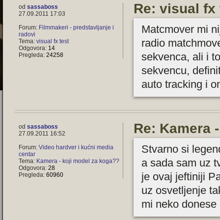
Re: visual fx 
od
sassaboss
27.09.2011 17:03
Matcmover mi ni
Forum:
Filmmakeri - predstavljanje i
radovi
radio matchmove
Tema:
visual fx test
Odgovora:
14
sekvenca, ali i t
Pregleda:
24258
sekvencu, defini
auto tracking i 
Re: Kamera -
od
sassaboss
27.09.2011 16:52
Stvarno si lege
Forum:
Video hardver i kućni media
centar
a sada sam uz tv
Tema:
Kamera - koji model za koga??
Odgovora:
28
je ovaj jeftinij
Pregleda:
60960
uz osvetljenje tak
mi neko donese i