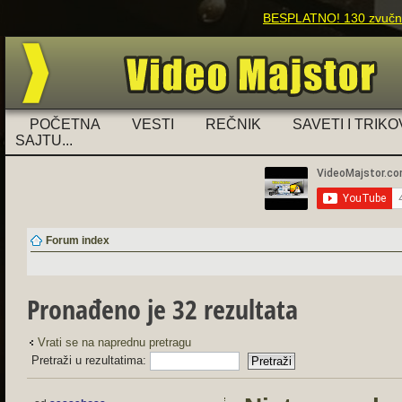
BESPLATNO! 130 zvučnih
POČETNA
VESTI
REČNIK
SAVETI I TRIKO
SAJTU...
Forum index
Pronađeno je 32 rezultata
Vrati se na naprednu pretragu
Pretraži u rezultatima: