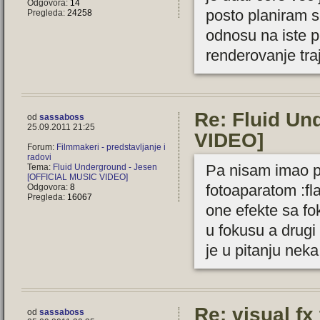
Odgovora:
14
posto planiram se
Pregleda:
24258
odnosu na iste 
renderovanje traje
Re: Fluid Un
od
sassaboss
25.09.2011 21:25
VIDEO]
Forum:
Filmmakeri - predstavljanje i
radovi
Pa nisam imao po
Tema:
Fluid Underground - Jesen
[OFFICIAL MUSIC VIDEO]
fotoaparatom :fla
Odgovora:
8
Pregleda:
16067
one efekte sa fo
u fokusu a drug
je u pitanju neka
Re: visual fx 
od
sassaboss