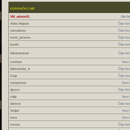
KORISNIČKO IME
VM_admin01
Site A
Video Majstor
Član fo
sassaboss
Član fo
kovin_pictures
Član fo
bytefx
Član fo
Slankamenac
Član fo
zverkan
Novi 
Aleksandar_A
Član fo
Goja
Član fo
marjantosic
Novi 
djyova
Član fo
zelje
Novi 
dannyd
Član fo
Srdjan
Novi 
mica
Novi 
mrnutz
Član fo