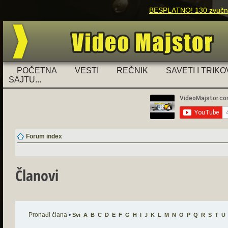
BESPLATNO! 130 zvučnih
POČETNA
VESTI
REČNIK
SAVETI I TRIKO
SAJTU...
Forum index
Članovi
Pronađi člana
•
Svi
A
B
C
D
E
F
G
H
I
J
K
L
M
N
O
P
Q
R
S
T
U