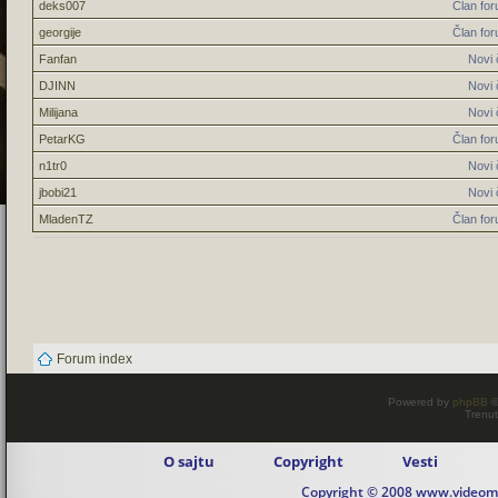
deks007
Član fo
georgije
Član fo
Fanfan
Novi 
DJINN
Novi 
Milijana
Novi 
PetarKG
Član fo
n1tr0
Novi 
jbobi21
Novi 
MladenTZ
Član fo
Forum index
Powered by
phpBB
©
Trenut
O sajtu
Copyright
Vesti
Copyright © 2008 www.videomaj