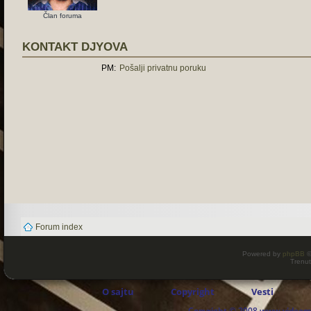
Član foruma
KONTAKT DJYOVA
PM:
Pošalji privatnu poruku
Forum index
Powered by
phpBB
©
Trenut
O sajtu
Copyright
Vesti
Copyright © 2008 www.videomaj