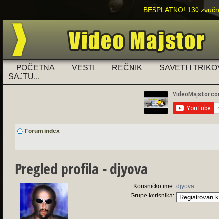
BESPLATNO! 130 zvučnih
POČETNA
VESTI
REČNIK
SAVETI I TRIKO
SAJTU...
Forum index
Pregled profila - djyova
Korisničko ime:
djyova
Grupe korisnika: