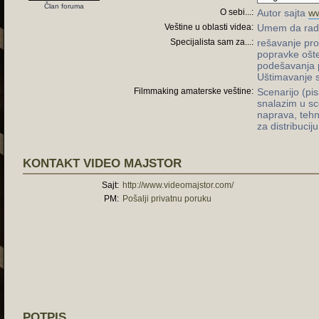
Član foruma
O sebi...:
Autor sajta
ww
Veštine u oblasti videa:
Umem da radim
Specijalista sam za...:
rešavanje pr
popravke ošte
podešavanja p
Uštimavanje su
Filmmaking amaterske veštine:
Scenarijo (pi
snalazim u sce
naprava, tehn
za distribuciju 
KONTAKT VIDEO MAJSTOR
Sajt:
http://www.videomajstor.com/
PM:
Pošalji privatnu poruku
POTPIS