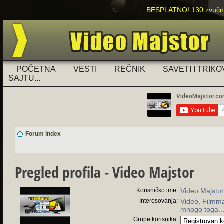
BESPLATNO! 130 zvučnih
POČETNA
VESTI
REČNIK
SAVETI I TRIKO
SAJTU...
Forum index
Pregled profila - Video Majstor
Korisničko ime:
Video Majsto
Interesovanja:
Video, Filmma
mnogo toga..
Grupe korisnika: