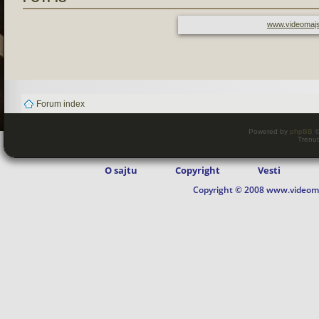
www.videomajs
Forum index
Powered by
phpBB
©
Trenut
O sajtu
Copyright
Vesti
Copyright © 2008 www.videomaj