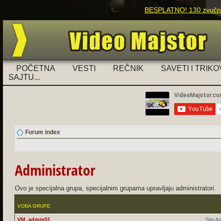
BESPLATNO! 130 zvučnih
POČETNA
VESTI
REČNIK
SAVETI I TRIKO
SAJTU...
Forum index
Administrator
Ovo je specijalna grupa, specijalnim grupama upravljaju administratori.
VOĐA GRUPE
VM_admin01
Site A