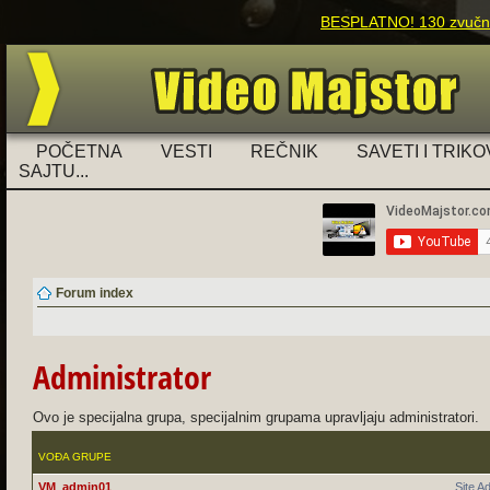
BESPLATNO! 130 zvučnih
POČETNA
VESTI
REČNIK
SAVETI I TRIKO
SAJTU...
Forum index
Administrator
Ovo je specijalna grupa, specijalnim grupama upravljaju administratori.
VOĐA GRUPE
VM_admin01
Site A