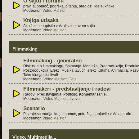
O sajtu i forumu
pravila, pomoć, podrška, pitanja, predlozi, ideje, kritike...
Moderator:
Video Majstor
Knjiga utisaka
Ako želite, napišite vaš utisak o ovom sajtu
Moderator:
Video Majstor
Filmmaking
Filmmaking - generalno
Diskusije o filmmakingu: Snimanje, Montaža, Preprodukcija, Produkci
Postprodukcija, Efekti, Muzika, Zvučni efekti, Gluma, Animacija, Rasve
Takmičenja i festivali...
Moderatori:
Video Majstor
,
Goja
Filmmakeri - predstavljanje i radovi
Radovi, Predstavljanja, Portfolio, Komentarisanje...
Moderatori:
Video Majstor
,
djyova
Scenario
Pisanje scenarija, ideje, pomoć, potražnja, objavite vaš scenario...
Moderator:
Video Majstor
Video, Multimedija...