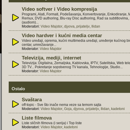
Video softver i Video kompresija
Programi, Alati, Formati, Podešavanja, Konvertovanje, Enkodiranje,
Remux, DVD authoring, Blu-ray Disc authoring, Rad sa subtitlovima
(audiom)...
Moderatori:
Video Majstor
,
djyova
,
prijateljv
,
Ilidan
Video hardver i kućni media centar
Video uređaji, oprema, kućni multimedia uređaji, uređenje kućnog b
centar, umrežavanje...
Moderator:
Video Majstor
Televizija, mediji, internet
Televizija: Digitalna, Zemaljska, Kablovska, IPTV, Satelitska, Web tele
3D TV... Pokretanje sopstvenog TV kanala, Tehnologije, Studio...
Moderator:
Video Majstor
Ostalo
Svaštara
off-topic - Sve što inače nema veze sa temom sajta
Moderatori:
Video Majstor
,
Goja
,
djyova
,
prijateljv
,
Ilidan
,
kadetoni
Liste filmova
Liste sličnih filmova (i serija) i Top liste
Moderatori:
Video Majstor
,
kadetoni