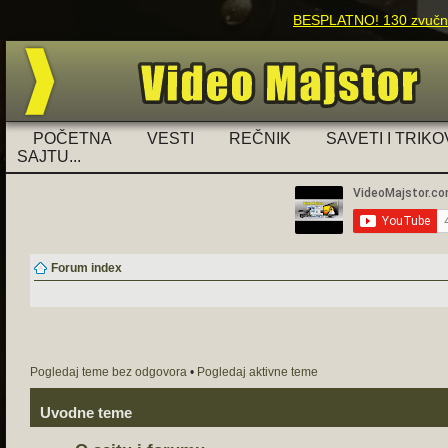
BESPLATNO! 130 zvučnih
POČETNA
VESTI
REČNIK
SAVETI I TRIKO
SAJTU...
Forum index
Pogledaj teme bez odgovora
•
Pogledaj aktivne teme
Uvodne teme