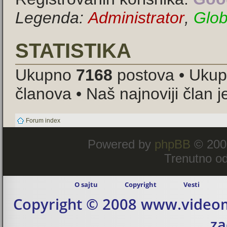
Legenda:
Administrator
,
Glob
STATISTIKA
Ukupno
7168
postova • Uku
članova • Naš najnoviji član 
Forum index
Powered by
phpBB
© 200
Trenutno od
O sajtu
Copyright
Vesti
Copyright © 2008 www.videom
za