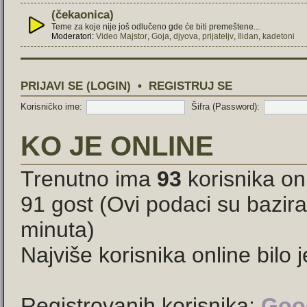
(čekaonica)
Teme za koje nije još odlučeno gde će biti premeštene...
Moderatori:
Video Majstor
,
Goja
,
djyova
,
prijateljv
,
Ilidan
,
kadetoni
PRIJAVI SE (LOGIN)
•
REGISTRUJ SE
Korisničko ime:
Šifra (Password):
KO JE ONLINE
Trenutno ima
93
korisnika onl
91 gost (Ovi podaci su bazira
minuta)
Najviše korisnika online bilo 
Registrovanih korisnika:
Goog