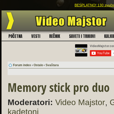
BESPLATNO! 130 zvučnih
POČETNA
VESTI
REČNIK
SAVETI I TRIKOVI
KALK
Forum index
‹
Ostalo
‹
Svaštara
Memory stick pro duo
Moderatori:
Video Majstor
,
G
kadetoni