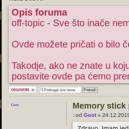
Opis foruma
off-topic - Sve što inače n
Ovde možete pričati o bilo
Takodje, ako ne znate u koju
postavite ovde pa ćemo prem
Odgovori
Memory stick
Gost
od
Gost
» 24.12.201
Zdravo. Imam jed