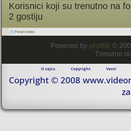
Korisnici koji su trenutno na 
2 gostiju
Forum index
Powered by
phpBB
© 200
Trenutno od
O sajtu
Copyright
Vesti
Copyright © 2008 www.videom
za