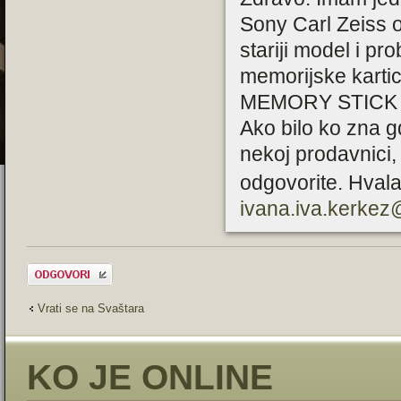
Sony Carl Zeiss o
stariji model i p
memorijske karti
MEMORY STICK
Ako bilo ko zna g
nekoj prodavnici,
odgovorite. Hval
ivana.iva.kerke
Odgovori
Vrati se na Svaštara
KO JE ONLINE