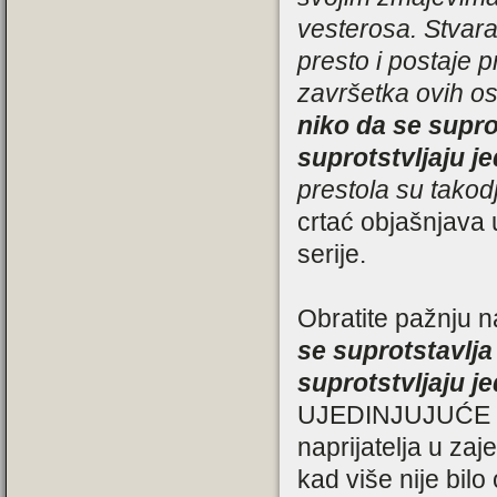
vesterosa. Stvara
presto i postaje 
završetka ovih o
niko da se suprot
suprotstvljaju j
prestola su takodj
crtać objašnjava 
serije.
Obratite pažnju n
se suprotstavlja 
suprotstvljaju j
UJEDINJUJUĆE i
naprijatelja u za
kad više nije bil