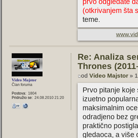
prvo odgledate d
(otkrivanjem šta s
teme.
www.vid
Re: Analiza se
Thrones (2011
od
Video Majstor
» 1
Video Majstor
Član foruma
Prvo pitanje koje 
Postova:
1804
izuetno popularna
Pridružio se:
24.08.2010 21:20
maksimalnim ocenam
odradjeno bez gr
praktično postig
gledaoca, a više