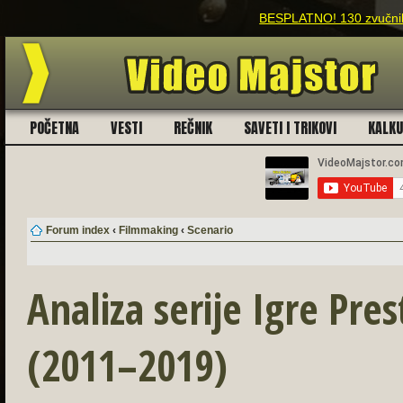
za filmmakere!
POČETNA
VESTI
REČNIK
SAVETI I TRIKOVI
KALK
Forum index
‹
Filmmaking
‹
Scenario
Analiza serije Igre Pre
(2011–2019)