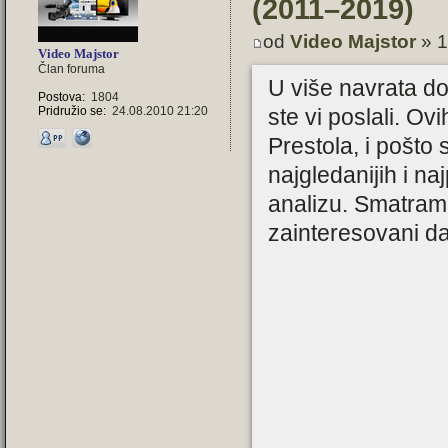
(2011–2019)
od
Video Majstor
» 1
Video Majstor
Član foruma
U više navrata do
Postova:
1804
ste vi poslali. Ov
Pridružio se:
24.08.2010 21:20
Prestola, i pošto 
najgledanijih i n
analizu. Smatram
zainteresovani da 