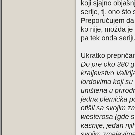
koji sjajno objašn
serije, tj. ono št
Preporučujem da k
ko nije, možda je
pa tek onda seriju
Ukratko prepričan
Do pre oko 380 go
kraljevstvo Valiri
lordovima koji su 
uništena u prirod
jedna plemićka po
otišli sa svojim z
westerosa (gde s
kasnije, jedan nj
svojim zmajevima 