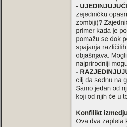
-
UJEDINJUJUĆ
zejedničku opasno
zombiji)? Zajedni
primer kada je pop
pomažu se dok pop
spajanja različiti
objašnjava. Mogl
najprirodniji mogu
-
RAZJEDINJUJ
cilj da sednu na g
Samo jedan od nj
koji od njih će u 
Konfilikt izmedj
Ova dva zapleta 