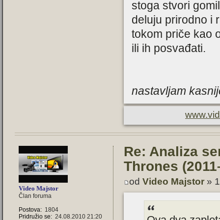
stoga stvori gomi
deluju prirodno i r
tokom priče kao o
ili ih posvađati.
nastavljam kasnije
www.vid
Re: Analiza se
Thrones (2011
od
Video Majstor
» 1
Video Majstor
Član foruma
Postova:
1804
Pridružio se:
24.08.2010 21:20
Ova dva zaplet