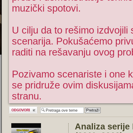
muzički spotovi.
U cilju da to rešimo izdvojil
scenarija. Pokušaćemo privuć
raditi na rešavanju ovog pr
Pozivamo scenariste i one koj
se pridruže ovim diskusijam
stranu.
Odgovori
Analiza serije