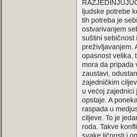
RAZJEDINJUJUĆI s
ljudske potrebe k
tih potreba je se
ostvarivanjem sebe
suštini sebičnost 
preživljavanjem. 
opasnost velika, 
mora da pripada v
zaustavi, odusta
zajedničkim cilje
u većoj zajednici 
opstaje. A ponek
raspada u medjus
ciljeve. To je jed
roda. Takve konfl
svake ličnosti i 