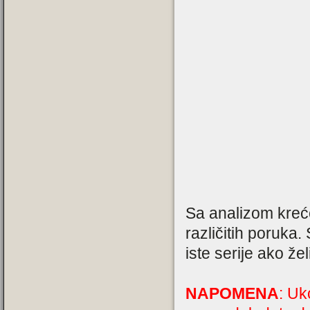
Sa analizom kreć
različitih poruka
iste serije ako žel
NAPOMENA
: Uk