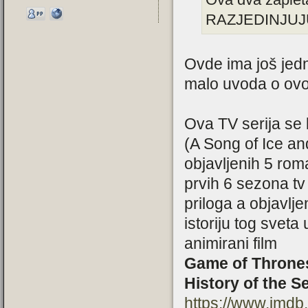
RAZJEDINJUJ
Ovde ima još jedn
malo uvoda o ovoj 
Ova TV serija se 
(A Song of Ice an
objavljenih 5 roma
prvih 6 sezona tv
priloga a objavlj
istoriju tog sveta
animirani film
Game of Thrones
History of the 
https://www.imdb.