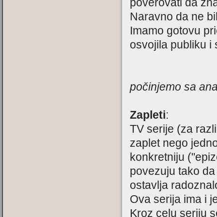
poverovati da zna
Naravno da ne bih
Imamo gotovu pri
osvojila publiku i
počinjemo sa ana
Zapleti
:
TV serije (za raz
zaplet nego jedno
konkretniju ("epiz
povezuju tako da 
ostavlja radoznal
Ova serija ima i j
Kroz celu seriju s