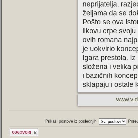
neprijatelja, raz
željama da se do
Pošto se ova istor
likovu crpe svoju 
ovih romana najpre
je uokvirio konc
Igara prestola. I
složena i velika 
i bazičnih koncep
sklapaju i ostale 
www.vid
Prikaži postove iz poslednjih:
Pore
Odgovori