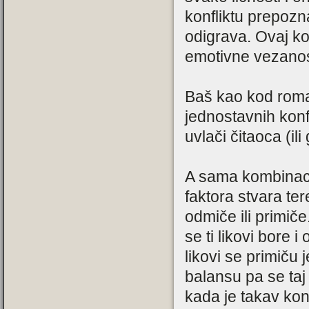
konfliktu prepozn
odigrava. Ovaj kon
emotivne vezanost
Baš kao kod roma
jednostavnih konf
uvlači čitaoca (ili
A sama kombinacij
faktora stvara te
odmiče ili primiče
se ti likovi bore 
likovi se primiču 
balansu pa se taj
kada je takav kon