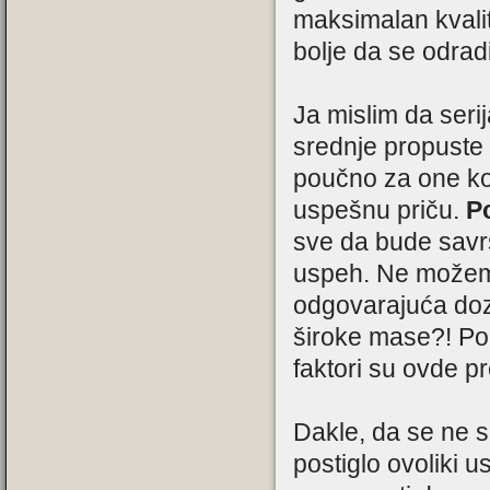
maksimalan kvalit
bolje da se odrad
Ja mislim da seri
srednje propuste 
poučno za one ko
uspešnu priču.
P
sve da bude savrš
uspeh. Ne možemo
odgovarajuća doza
široke mase?! Po
faktori su ovde p
Dakle, da se ne sh
postiglo ovoliki us