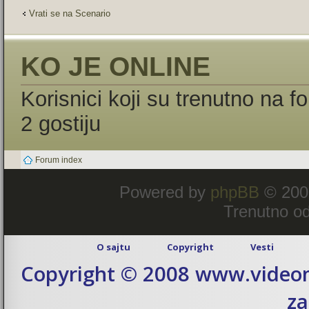
Vrati se na Scenario
KO JE ONLINE
Korisnici koji su trenutno na 
2 gostiju
Forum index
Powered by
phpBB
© 200
Trenutno od
O sajtu
Copyright
Vesti
Copyright © 2008 www.videom
za