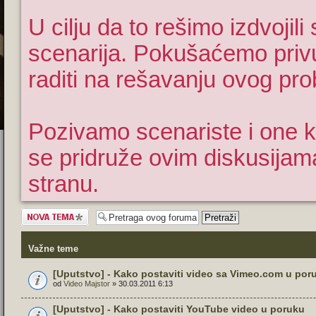
U cilju da to rešimo izdvojil
scenarija. Pokušaćemo privuć
raditi na rešavanju ovog pr
Pozivamo scenariste i one koj
se pridruže ovim diskusijam
stranu.
Započni novu
temu
Važne teme
[Uputstvo] - Kako postaviti video sa Vimeo.com u por
od
Video Majstor
» 30.03.2011 6:13
[Uputstvo] - Kako postaviti YouTube video u poruku