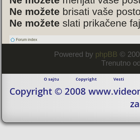
Ne možete
menjati vaše pos
Ne možete
brisati vaše pos
Ne možete
slati prikačene f
Forum index
Powered by
phpBB
© 200
Trenutno od
O sajtu
Copyright
Vesti
Copyright © 2008 www.videom
za