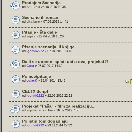
Prodajem Scenarija
od
Srki123
» 25.10.2016 10:35
Scenario ili roman
od
cika kure
» 07.06.2018 14:41
Pitanje - šta dalje
od
sepsa
» 27.04.2018 15:20
Pisanje scenarija ili knjige
od
igorbb2222
» 07.04.2018 13:18
Da li se uopste isplati uci u ovaj projekat?!
od
Gost
» 07.07.2017 14:32
Pomoc/pitanje
od
cojacK
» 13.04.2014 13:46
CELTX Script
od
igorbb2222
» 22.03.2016 22:12
Projekat "Paša" - film za realizaciju...
od
vrijeme_je_za_film
» 16.02.2012 7:56
Po istinitom dogadjaju
od
igorbb2222
» 29.11.2014 22:32