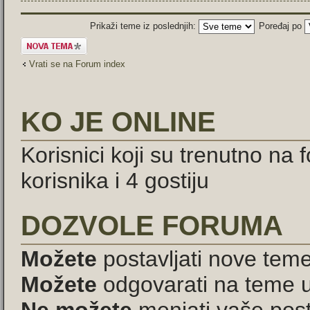
Prikaži teme iz poslednjih:
Poređaj po
Započni novu
temu
Vrati se na Forum index
KO JE ONLINE
Korisnici koji su trenutno na
korisnika i 4 gostiju
DOZVOLE FORUMA
Možete
postavljati nove tem
Možete
odgovarati na teme 