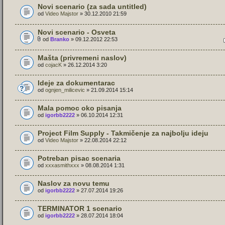
Novi scenario (za sada untitled)
od
Video Majstor
» 30.12.2010 21:59
Novi scenario - Osveta
od
Branko
» 09.12.2012 22:53
Mašta (privremeni naslov)
od
cojacK
» 26.12.2014 3:20
Ideje za dokumentarac
od
ognjen_milicevic
» 21.09.2014 15:14
Mala pomoc oko pisanja
od
igorbb2222
» 06.10.2014 12:31
Project Film Supply - Takmičenje za najbolju ideju
od
Video Majstor
» 22.08.2014 22:12
Potreban pisac scenaria
od
xxxasmithxxx
» 08.08.2014 1:31
Naslov za novu temu
od
igorbb2222
» 27.07.2014 19:26
TERMINATOR 1 scenario
od
igorbb2222
» 28.07.2014 18:04