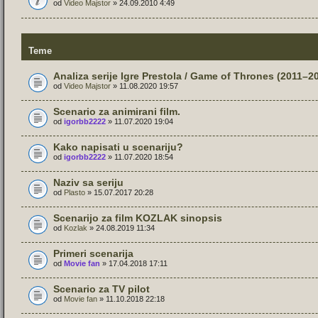
od
Video Majstor
» 24.09.2010 4:49
Teme
Analiza serije Igre Prestola / Game of Thrones (2011–2
od
Video Majstor
» 11.08.2020 19:57
Scenario za animirani film.
od
igorbb2222
» 11.07.2020 19:04
Kako napisati u scenariju?
od
igorbb2222
» 11.07.2020 18:54
Naziv sa seriju
od
Plasto
» 15.07.2017 20:28
Scenarijo za film KOZLAK sinopsis
od
Kozlak
» 24.08.2019 11:34
Primeri scenarija
od
Movie fan
» 17.04.2018 17:11
Scenario za TV pilot
od
Movie fan
» 11.10.2018 22:18