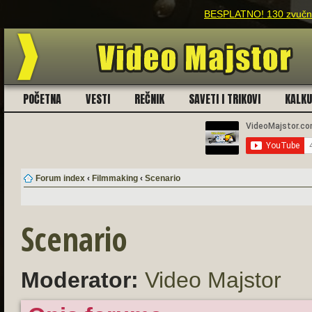
BESPLATNO! 130 zvučnih
POČETNA
VESTI
REČNIK
SAVETI I TRIKOVI
KALK
Forum index
‹
Filmmaking
‹
Scenario
Scenario
Moderator:
Video Majstor