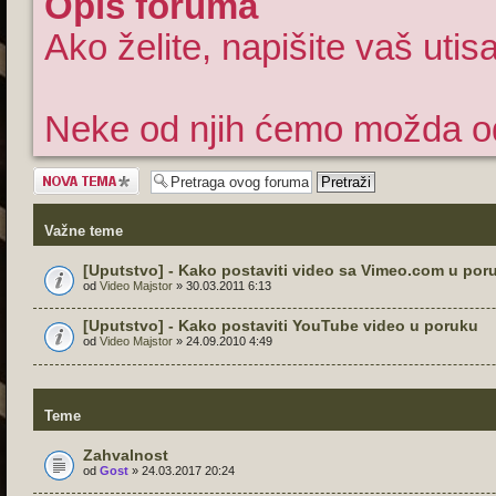
Opis foruma
Ako želite, napišite vaš uti
Neke od njih ćemo možda od
Započni novu
temu
Važne teme
[Uputstvo] - Kako postaviti video sa Vimeo.com u por
od
Video Majstor
» 30.03.2011 6:13
[Uputstvo] - Kako postaviti YouTube video u poruku
od
Video Majstor
» 24.09.2010 4:49
Teme
Zahvalnost
od
Gost
» 24.03.2017 20:24