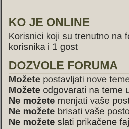
KO JE ONLINE
Korisnici koji su trenutno na
korisnika i 1 gost
DOZVOLE FORUMA
Možete
postavljati nove tem
Možete
odgovarati na teme 
Ne možete
menjati vaše pos
Ne možete
brisati vaše pos
Ne možete
slati prikačene f