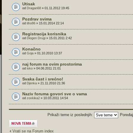
Utisak
od
Dragan68
» 01.11.2012 19:45
Pozdrav svima
od
tiho86
» 15.01.2014 22:14
Registracija korisnika
od
Diogen Drugi
» 15.01.2011 2:42
Konačno
od
Goja
» 01.10.2010 13:37
naj forum na ovim prostorima
od
isko
» 04.06.2011 21:01
Svaka čast i srećno!
od
Djenka
» 21.11.2010 21:36
Naziv foruma govori sve o vama
od
zoxkika2
» 10.03.2011 14:54
Prikaži teme iz poslednjih:
Poređa
Započni novu
temu
Vrati se na Forum index