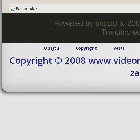
Forum index
Powered by
phpBB
© 200
Trenutno od
O sajtu
Copyright
Vesti
Copyright © 2008 www.videom
za