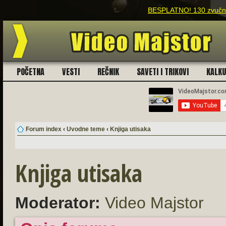
BESPLATNO! 130 zvučnih
POČETNA
VESTI
REČNIK
SAVETI I TRIKOVI
KALK
Forum index
‹
Uvodne teme
‹
Knjiga utisaka
Knjiga utisaka
Moderator:
Video Majstor