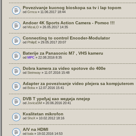
Povezivanje kucnog bioskopa sa tv i lap topom
od
Grnca
» 11.06.2017 18:44
Andoer 4K Sports Action Camera - Pomoc !!!
od
MizaLO
» 26.05.2017 14:35
Connecting to control Encoder-Modulator
od
PhilipE
» 29.05.2017 20:07
Baterije za Panasonic M7 , VHS kameru
od
MPC
» 22.08.2016 8:35
Dobra kamera za video spotove do 400e
od
Steinway
» 11.07.2016 15:48
Adapter za povezivanje video plejera sa kompjuterom
od
Boba
» 12.07.2016 15:41
DVB T уређај као медија плејер
od
JovicaSM
» 20.06.2016 20:41
Kvalitetan mikrofon
od
ShoX
» 10.02.2012 18:16
A/V na HDMI
od
bala
» 19.02.2016 14:53