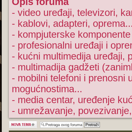
Opis foruma
- video uređaji, televizori, k
- kablovi, adapteri, oprema..
- kompjuterske komponente 
- profesionalni uređaji i opre
- kućni multimedija uređaji, pl
- multimadija gadžeti (zanim
- mobilni telefoni i prenosni
mogućnostima...
- media centar, uređenje ku
- umrežavanje, povezivanje,
Započni novu
temu