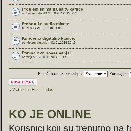
Problem snimanja sa tv kartice
od
kalemegdan1971
» 06.02.2015 0:21
Preporuka audio mixete
od
Esso
» 21.01.2015 21:51
Kupovina digitalne kamere
od
vladan vasovic
» 01.01.2014 15:11
Pomoc oko povezivanja!
od
veljko21
» 30.05.2014 17:13
Prikaži teme iz poslednjih:
Poređaj po
Započni novu
temu
Vrati se na Forum index
KO JE ONLINE
Korisnici koji su trenutno na