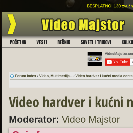
BESPLATNO! 130 zvučnih
POČETNA
VESTI
REČNIK
SAVETI I TRIKOVI
KALK
Forum index
‹
Video, Multimedija...
‹
Video hardver i kućni media centa
Video hardver i kućni 
Moderator:
Video Majstor