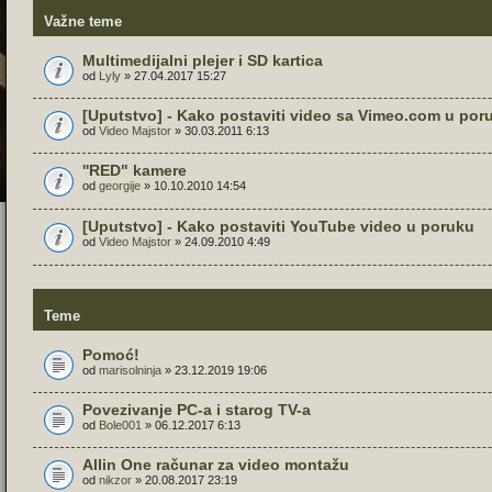
Važne teme
Multimedijalni plejer i SD kartica
od
Lyly
» 27.04.2017 15:27
[Uputstvo] - Kako postaviti video sa Vimeo.com u por
od
Video Majstor
» 30.03.2011 6:13
''RED" kamere
od
georgije
» 10.10.2010 14:54
[Uputstvo] - Kako postaviti YouTube video u poruku
od
Video Majstor
» 24.09.2010 4:49
Teme
Pomoć!
od
marisolninja
» 23.12.2019 19:06
Povezivanje PC-a i starog TV-a
od
Bole001
» 06.12.2017 6:13
Allin One računar za video montažu
od
nikzor
» 20.08.2017 23:19