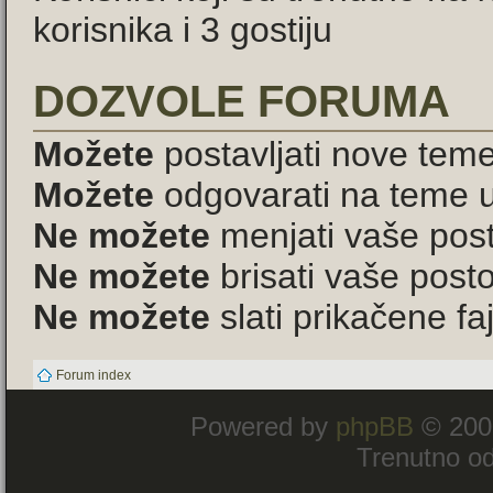
korisnika i 3 gostiju
DOZVOLE FORUMA
Možete
postavljati nove tem
Možete
odgovarati na teme 
Ne možete
menjati vaše pos
Ne možete
brisati vaše pos
Ne možete
slati prikačene f
Forum index
Powered by
phpBB
© 200
Trenutno od