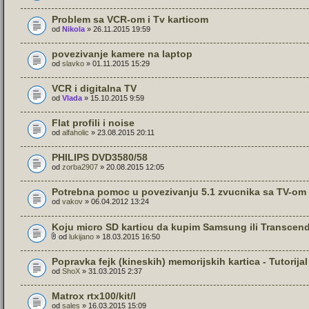
Problem sa VCR-om i Tv karticom
od
Nikola
» 26.11.2015 19:59
povezivanje kamere na laptop
od
slavko
» 01.11.2015 15:29
VCR i digitalna TV
od
Vlada
» 15.10.2015 9:59
Flat profili i noise
od
alfaholic
» 23.08.2015 20:11
PHILIPS DVD3580/58
od
zorba2907
» 20.08.2015 12:05
Potrebna pomoc u povezivanju 5.1 zvucnika sa TV-om
od
vakov
» 06.04.2012 13:24
Koju micro SD karticu da kupim Samsung ili Transcen
od
lukijano
» 18.03.2015 16:50
Popravka fejk (kineskih) memorijskih kartica - Tutorijal
od
ShoX
» 31.03.2015 2:37
Matrox rtx100/kit/l
od
sales
» 16.03.2015 15:09