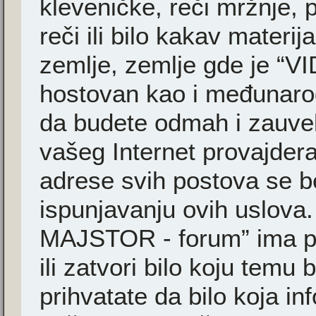
kleveničke, reči mržnje, 
reči ili bilo kakav materi
zemlje, zemlje gde je “
hostovan kao i međunarodn
da budete odmah i zauvek
vašeg Internet provajder
adrese svih postova se b
ispunjavanju ovih uslova
MAJSTOR - forum” ima pr
ili zatvori bilo koju temu 
prihvatate da bilo koja i