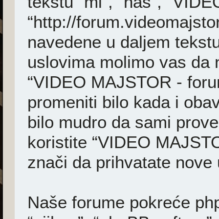
tekstu “mi”, “naš”, “VI
“http://forum.videomajsto
navedene u daljem tekstu
uslovima molimo vas da ne 
“VIDEO MAJSTOR - foru
promeniti bilo kada i ob
bilo mudro da sami prover
koristite “VIDEO MAJSTO
znači da prihvatate nove 
Naše forume pokreće phpB