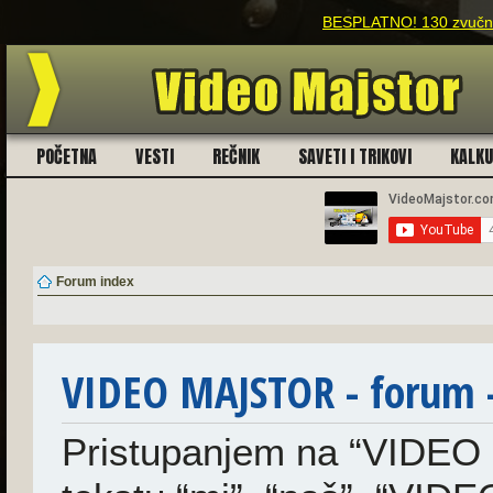
BESPLATNO! 130 zvučnih
POČETNA
VESTI
REČNIK
SAVETI I TRIKOVI
KALK
Forum index
VIDEO MAJSTOR - forum - 
Pristupanjem na “VIDEO