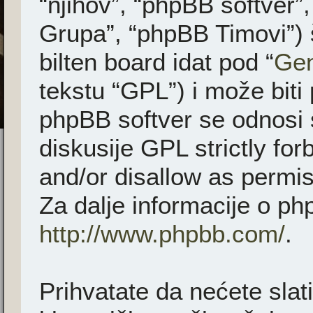
“njihov”, “phpBB softver
Grupa”, “phpBB Timovi”) 
bilten board idat pod “
Gen
tekstu “GPL”) i može biti
phpBB softver se odnosi 
diskusije GPL strictly fo
and/or disallow as permis
Za dalje informacije o ph
http://www.phpbb.com/
.
Prihvatate da nećete slati