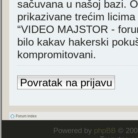
sačuvana u našoj bazi. Ov
prikazivane trećim licima
“VIDEO MAJSTOR - forum”
bilo kakav hakerski poku
kompromitovani.
Povratak na prijavu
Forum index
Powered by
phpBB
© 200