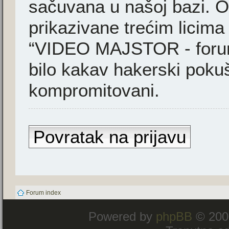
sačuvana u našoj bazi. Ov
prikazivane trećim licima
“VIDEO MAJSTOR - forum”
bilo kakav hakerski poku
kompromitovani.
Povratak na prijavu
Forum index
Powered by
phpBB
© 200