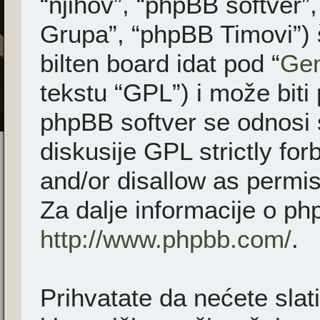
“njihov”, “phpBB softver
Grupa”, “phpBB Timovi”) 
bilten board idat pod “
Gen
tekstu “GPL”) i može biti
phpBB softver se odnosi 
diskusije GPL strictly fo
and/or disallow as permis
Za dalje informacije o ph
http://www.phpbb.com/
.
Prihvatate da nećete slati