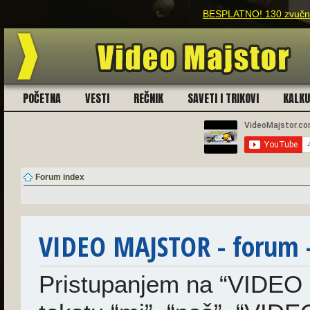
BESPLATNO! 130 zvučnih
POČETNA
VESTI
REČNIK
SAVETI I TRIKOVI
KALK
Forum index
VIDEO MAJSTOR - forum - 
Pristupanjem na “VIDEO