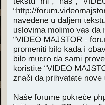
tekstu “mi”, “naš”, “VI
“http://forum.videomajsto
navedene u daljem tekstu
uslovima molimo vas da ne 
“VIDEO MAJSTOR - foru
promeniti bilo kada i ob
bilo mudro da sami prover
koristite “VIDEO MAJSTO
znači da prihvatate nove 
Naše forume pokreće phpB