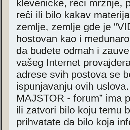
kleveničke, reči mržnje, 
reči ili bilo kakav materi
zemlje, zemlje gde je “
hostovan kao i međunarodn
da budete odmah i zauvek
vašeg Internet provajder
adrese svih postova se b
ispunjavanju ovih uslova
MAJSTOR - forum” ima pr
ili zatvori bilo koju temu 
prihvatate da bilo koja i