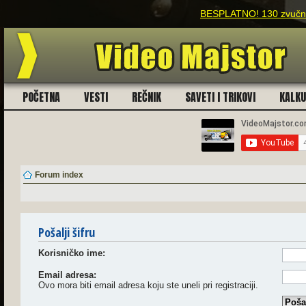
BESPLATNO! 130 zvučnih
POČETNA
VESTI
REČNIK
SAVETI I TRIKOVI
KALK
Forum index
Pošalji šifru
Korisničko ime:
Email adresa:
Ovo mora biti email adresa koju ste uneli pri registraciji.