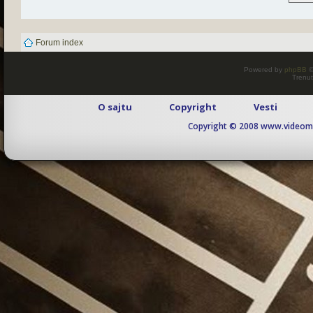
Forum index
Powered by
phpBB
©
Trenut
O sajtu
Copyright
Vesti
Copyright © 2008 www.videomaj