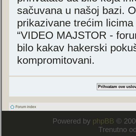
sačuvana u našoj bazi. Ov
prikazivane trećim licima
“VIDEO MAJSTOR - forum”
bilo kakav hakerski poku
kompromitovani.
Forum index
Powered by
phpBB
© 200
Trenutno od