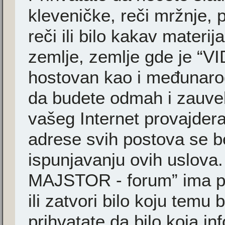
kleveničke, reči mržnje, 
reči ili bilo kakav materi
zemlje, zemlje gde je “
hostovan kao i međunarodn
da budete odmah i zauvek
vašeg Internet provajder
adrese svih postova se b
ispunjavanju ovih uslova
MAJSTOR - forum” ima pr
ili zatvori bilo koju temu 
prihvatate da bilo koja i