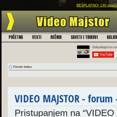
BESPLATNO! 130 zvučnih
POČETNA
VESTI
REČNIK
SAVETI I TRIKOVI
KALK
Forum index
VIDEO MAJSTOR - forum -
Pristupanjem na “VIDEO