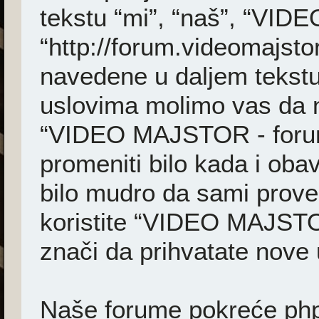
tekstu “mi”, “naš”, “VI
“http://forum.videomajsto
navedene u daljem tekstu
uslovima molimo vas da ne 
“VIDEO MAJSTOR - foru
promeniti bilo kada i ob
bilo mudro da sami prover
koristite “VIDEO MAJSTO
znači da prihvatate nove 
Naše forume pokreće phpB