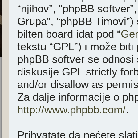
“njihov”, “phpBB softver
Grupa”, “phpBB Timovi”) 
bilten board idat pod “
Gen
tekstu “GPL”) i može biti
phpBB softver se odnosi 
diskusije GPL strictly fo
and/or disallow as permis
Za dalje informacije o ph
http://www.phpbb.com/
.
Prihvatate da nećete slati