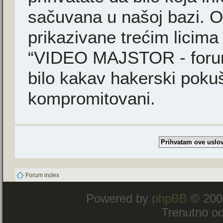
sačuvana u našoj bazi. Ov
prikazivane trećim licima
“VIDEO MAJSTOR - forum”
bilo kakav hakerski poku
kompromitovani.
Forum index
Powered by
phpBB
© 200
Trenutno od