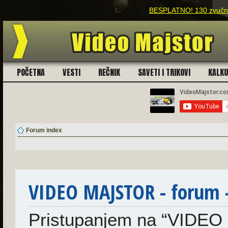
BESPLATNO! 130 zvučnih
POČETNA
VESTI
REČNIK
SAVETI I TRIKOVI
KALK
Forum index
VIDEO MAJSTOR - forum -
Pristupanjem na “VIDEO