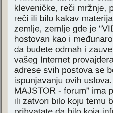
kleveničke, reči mržnje, 
reči ili bilo kakav materi
zemlje, zemlje gde je “
hostovan kao i međunarodn
da budete odmah i zauvek
vašeg Internet provajder
adrese svih postova se b
ispunjavanju ovih uslova
MAJSTOR - forum” ima pr
ili zatvori bilo koju temu 
prihvatate da bilo koja i