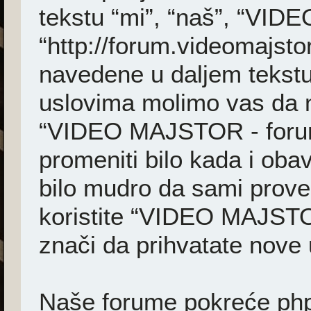
tekstu “mi”, “naš”, “VI
“http://forum.videomajsto
navedene u daljem tekstu
uslovima molimo vas da ne 
“VIDEO MAJSTOR - foru
promeniti bilo kada i ob
bilo mudro da sami prover
koristite “VIDEO MAJSTO
znači da prihvatate nove 
Naše forume pokreće phpB