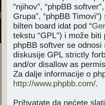
“njihov”, “phpBB softver
Grupa”, “phpBB Timovi”) 
bilten board idat pod “
Gen
tekstu “GPL”) i može biti
phpBB softver se odnosi 
diskusije GPL strictly fo
and/or disallow as permis
Za dalje informacije o ph
http://www.phpbb.com/
.
Prihvatate da nećete slati