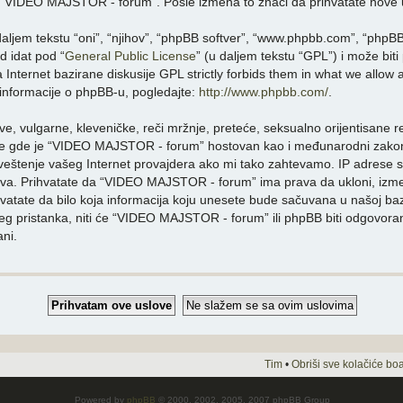
te “VIDEO MAJSTOR - forum”. Posle izmena to znači da prihvatate nove 
ljem tekstu “oni”, “njihov”, “phpBB softver”, “www.phpbb.com”, “phpBB
d idat pod “
General Public License
” (u daljem tekstu “GPL”) i može bit
nternet bazirane diskusije GPL strictly forbids them in what we allow 
 informacije o phpBB-u, pogledajte:
http://www.phpbb.com/
.
ve, vulgarne, kleveničke, reči mržnje, preteće, seksualno orijentisane reči
je gde je “VIDEO MAJSTOR - forum” hostovan kao i međunarodni zakon. 
eštenje vašeg Internet provajdera ako mi tako zahtevamo. IP adrese s
va. Prihvatate da “VIDEO MAJSTOR - forum” ima prava da ukloni, izmeni,
hvatate da bilo koja informacija koju unesete bude sačuvana u našoj baz
šeg pristanka, niti će “VIDEO MAJSTOR - forum” ili phpBB biti odgovora
ni.
Tim
•
Obriši sve kolačiće bo
Powered by
phpBB
© 2000, 2002, 2005, 2007 phpBB Group