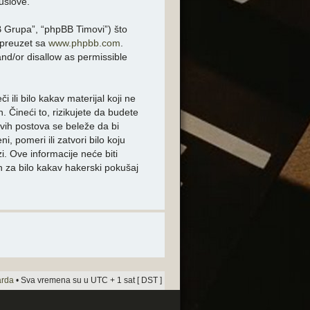
uslove.
 Grupa”, “phpBB Timovi”) što
i preuzet sa
www.phpbb.com
.
and/or disallow as permissible
 ili bilo kakav materijal koji ne
Čineći to, rizikujete da budete
vih postova se beleže da bi
 pomeri ili zatvori bilo koju
i. Ove informacije neće biti
n za bilo kakav hakerski pokušaj
arda
• Sva vremena su u UTC + 1 sat [ DST ]