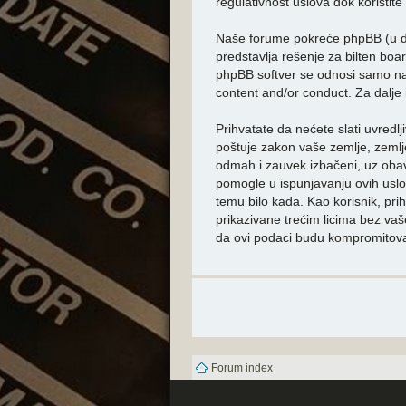
regulativnost uslova dok koristi
Naše forume pokreće phpBB (u da
predstavlja rešenje za bilten boar
phpBB softver se odnosi samo na I
content and/or conduct. Za dalje
Prihvatate da nećete slati uvredlji
poštuje zakon vaše zemlje, zeml
odmah i zauvek izbačeni, uz obav
pomogle u ispunjavanju ovih uslo
temu bilo kada. Kao korisnik, pri
prikazivane trećim licima bez va
da ovi podaci budu kompromitova
Forum index