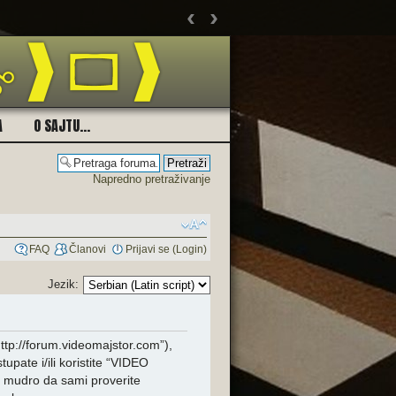
‹
›
Ukolik
A
O SAJTU...
Napredno pretraživanje
FAQ
Članovi
Prijavi se (Login)
Jezik:
tp://forum.videomajstor.com”),
pate i/ili koristite “VIDEO
 mudro da sami proverite