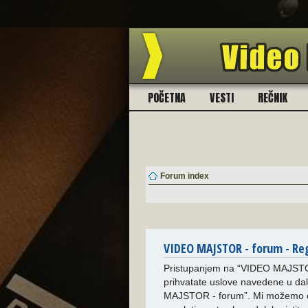
POČETNA
VESTI
REČNIK
Forum index
VIDEO MAJSTOR - forum - Reg
Pristupanjem na “VIDEO MAJSTOR 
prihvatate uslove navedene u dalj
MAJSTOR - forum”. Mi možemo ove