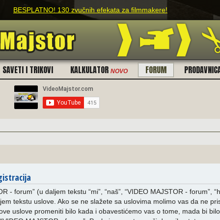
BESPLATNO! 130 zvučnih efekata za filmmakere!
SAVETI I TRIKOVI
KALKULATOR
FORUM
PRODAVNIC
NOVO
istracija
- forum” (u daljem tekstu “mi”, “naš”, “VIDEO MAJSTOR - forum”, “ht
em tekstu uslove. Ako se ne slažete sa uslovima molimo vas da ne pristu
 uslove promeniti bilo kada i obavestićemo vas o tome, mada bi bilo