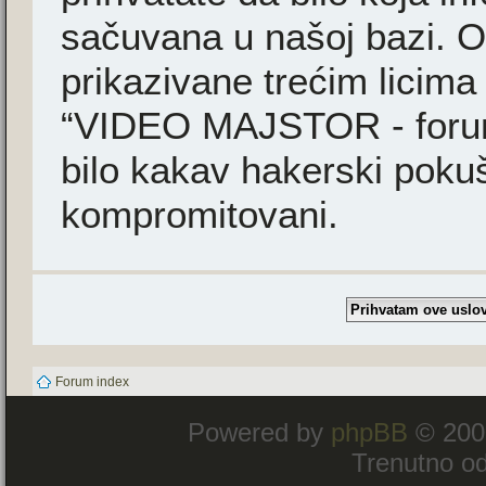
sačuvana u našoj bazi. Ov
prikazivane trećim licima
“VIDEO MAJSTOR - forum”
bilo kakav hakerski poku
kompromitovani.
Forum index
Powered by
phpBB
© 200
Trenutno od