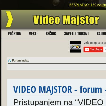
BESPLATNO! 130 zvučnih
POČETNA
VESTI
REČNIK
SAVETI I TRIKOVI
KALK
Forum index
VIDEO MAJSTOR - forum -
Pristupanjem na “VIDEO