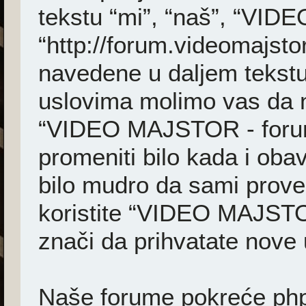
tekstu “mi”, “naš”, “VI
“http://forum.videomajsto
navedene u daljem tekstu
uslovima molimo vas da ne 
“VIDEO MAJSTOR - foru
promeniti bilo kada i ob
bilo mudro da sami prover
koristite “VIDEO MAJSTO
znači da prihvatate nove 
Naše forume pokreće phpB