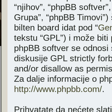
“njihov”, “phpBB softver
Grupa”, “phpBB Timovi”) 
bilten board idat pod “
Gen
tekstu “GPL”) i može biti
phpBB softver se odnosi 
diskusije GPL strictly fo
and/or disallow as permis
Za dalje informacije o ph
http://www.phpbb.com/
.
Prihvatate da nećete slati