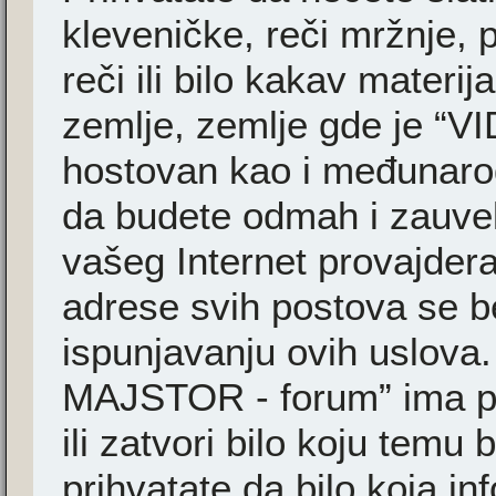
kleveničke, reči mržnje, 
reči ili bilo kakav materi
zemlje, zemlje gde je “
hostovan kao i međunarodn
da budete odmah i zauvek
vašeg Internet provajder
adrese svih postova se b
ispunjavanju ovih uslova
MAJSTOR - forum” ima pr
ili zatvori bilo koju temu 
prihvatate da bilo koja i