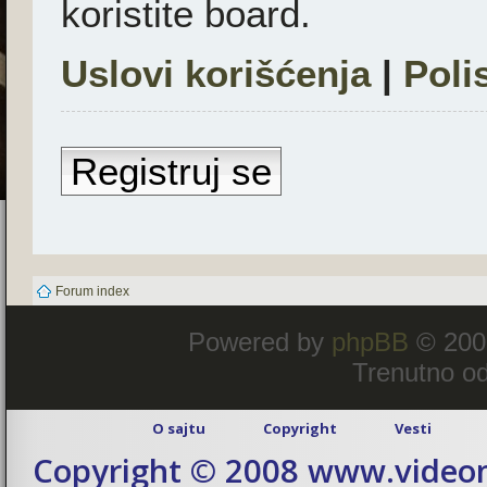
koristite board.
Uslovi korišćenja
|
Poli
Registruj se
Forum index
Powered by
phpBB
© 200
Trenutno od
O sajtu
Copyright
Vesti
Copyright © 2008 www.videom