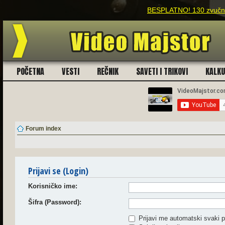
BESPLATNO! 130 zvučnih e
POČETNA
VESTI
REČNIK
SAVETI I TRIKOVI
KALK
Forum index
Prijavi se (Login)
Korisničko ime:
Šifra (Password):
Prijavi me automatski svaki p