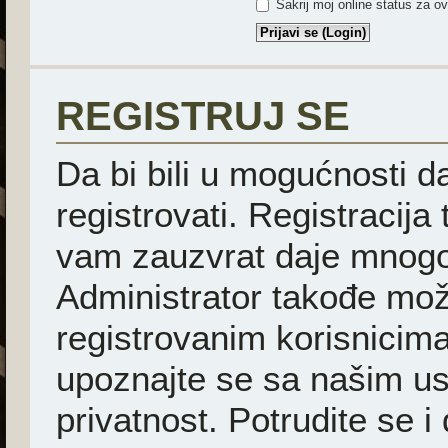
Sakrij moj online status za ov
REGISTRUJ SE
Da bi bili u mogućnosti d
registrovati. Registracija
vam zauzvrat daje mnogo
Administrator takođe mož
registrovanim korisnicima
upoznajte se sa našim usl
privatnost. Potrudite se i