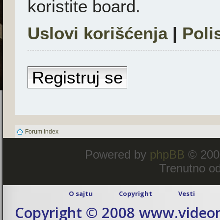
koristite board.
Uslovi korišćenja
|
Poli
Registruj se
Forum index
Powered by
phpBB
© 200
Trenutno od
O sajtu
Copyright
Vesti
Copyright © 2008 www.videom