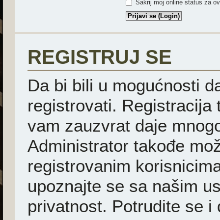
Sakrij moj online status za ov
REGISTRUJ SE
Da bi bili u mogućnosti d
registrovati. Registracija
vam zauzvrat daje mnogo
Administrator takođe mož
registrovanim korisnicima
upoznajte se sa našim usl
privatnost. Potrudite se i