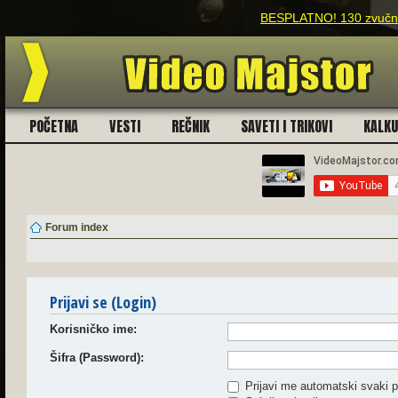
BESPLATNO! 130 zvučnih
POČETNA
VESTI
REČNIK
SAVETI I TRIKOVI
KALK
Forum index
Prijavi se (Login)
Korisničko ime:
Šifra (Password):
Prijavi me automatski svaki p