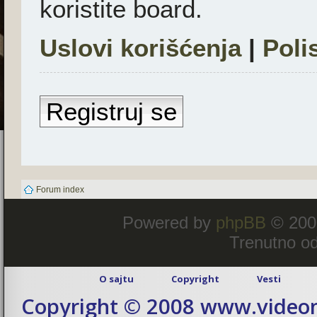
koristite board.
Uslovi korišćenja
|
Poli
Registruj se
Forum index
Powered by
phpBB
© 200
Trenutno od
O sajtu
Copyright
Vesti
Copyright © 2008 www.videom