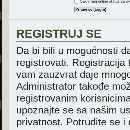
Sakrij moj online status za ov
REGISTRUJ SE
Da bi bili u mogućnosti d
registrovati. Registracija
vam zauzvrat daje mnogo
Administrator takođe mož
registrovanim korisnicima
upoznajte se sa našim usl
privatnost. Potrudite se i