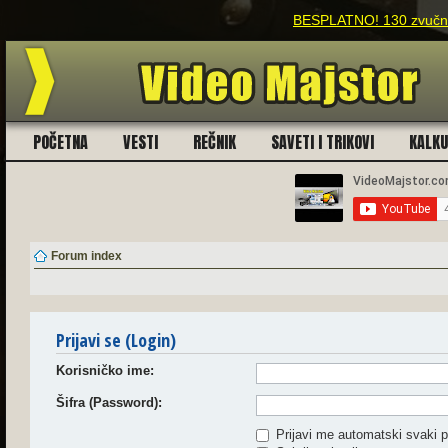
BESPLATNO! 130 zvučnih
POČETNA
VESTI
REČNIK
SAVETI I TRIKOVI
KALK
Forum index
Prijavi se (Login)
Korisničko ime:
Šifra (Password):
Prijavi me automatski svaki p