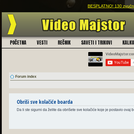
BESPLATNO! 130 zvučnih
POČETNA
VESTI
REČNIK
SAVETI I TRIKOVI
KALK
Forum index
Obriši sve kolačiće boarda
Da li ste sigurni da želite da obrišete sve kolačiće koje je postavio ovaj 