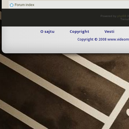
Forum index
Powered by
phpBB
©
Trenut
O sajtu
Copyright
Vesti
Copyright © 2008 www.videomaj