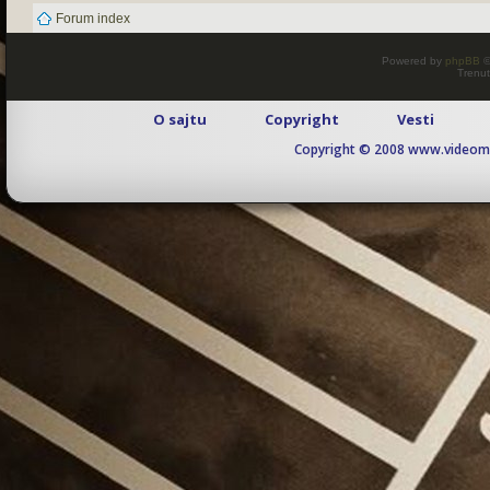
Forum index
Powered by
phpBB
©
Trenut
O sajtu
Copyright
Vesti
Copyright © 2008 www.videomaj