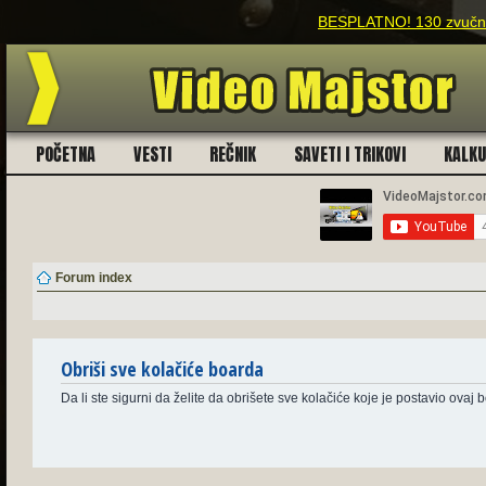
BESPLATNO! 130 zvučnih
POČETNA
VESTI
REČNIK
SAVETI I TRIKOVI
KALK
Forum index
Obriši sve kolačiće boarda
Da li ste sigurni da želite da obrišete sve kolačiće koje je postavio ovaj 