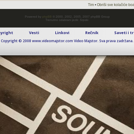
Tim
•
Obriši sve kolačiće bo
Powered by
phpBB
© 2000, 2002, 2005, 2007 phpBB Group
Trenutno odabrani jezik: Srpski
yright
Vesti
Linkovi
Rečnik
Saveti i t
Copyright © 2008 www.videomajstor.com Video Majstor. Sva prava zadržana.