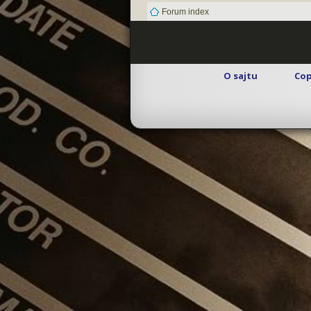
Forum index
O sajtu
Cop