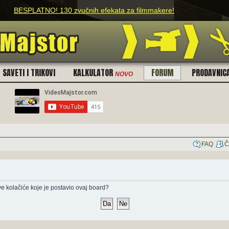
BESPLATNO! 130 zvučnih efekata za filmmakere!
SAVETI I TRIKOVI
KALKULATOR
FORUM
PRODAVNIC
NOVO
FAQ
Č
sve kolačiće koje je postavio ovaj board?