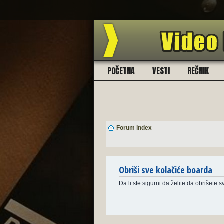
POČETNA
VESTI
REČNIK
Forum index
Obriši sve kolačiće boarda
Da li ste sigurni da želite da obrišete 