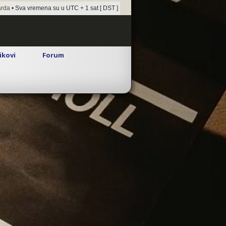
arda
• Sva vremena su u UTC + 1 sat [ DST ]
rikovi
Forum