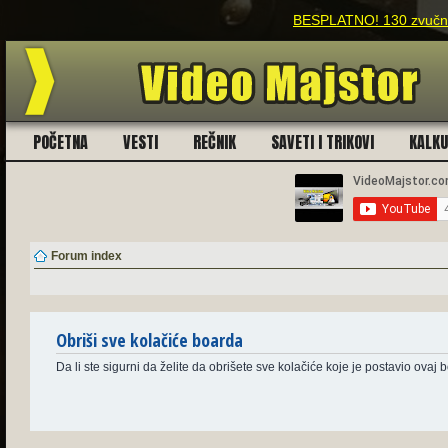
BESPLATNO! 130 zvučnih
POČETNA
VESTI
REČNIK
SAVETI I TRIKOVI
KALK
Forum index
Obriši sve kolačiće boarda
Da li ste sigurni da želite da obrišete sve kolačiće koje je postavio ovaj 