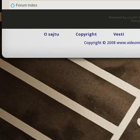
Forum index
Powered by
phpBB
©
Trenut
O sajtu
Copyright
Vesti
Copyright © 2008 www.videomaj