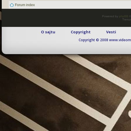
Forum index
Powered by
phpBB
©
Trenut
O sajtu
Copyright
Vesti
Copyright © 2008 www.videomaj