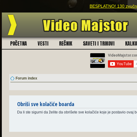
BESPLATNO! 130 zvučnih
POČETNA
VESTI
REČNIK
SAVETI I TRIKOVI
KALK
Forum index
Obriši sve kolačiće boarda
Da li ste sigurni da želite da obrišete sve kolačiće koje je postavio ovaj 