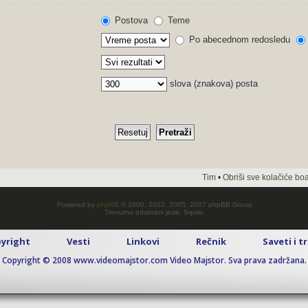
Postova
Teme
Po abecednom redosledu
slova (znakova) posta
Tim
•
Obriši sve kolačiće bo
Powered by
phpBB
© 2000, 2002, 2005, 2007 phpBB Group
Trenutno odabrani jezik: Srpski
yright
Vesti
Linkovi
Rečnik
Saveti i t
Copyright © 2008 www.videomajstor.com Video Majstor. Sva prava zadržana.