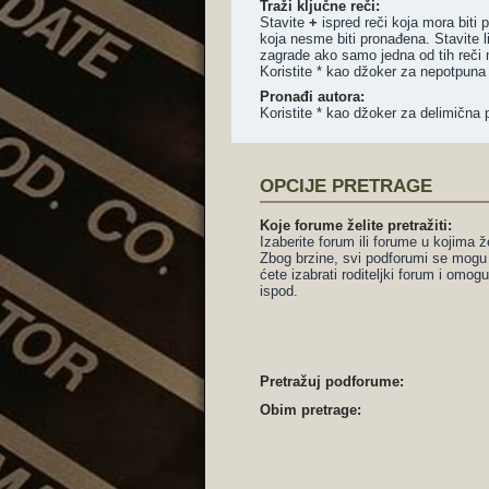
Traži ključne reči:
Stavite
+
ispred reči koja mora biti
koja nesme biti pronađena. Stavite l
zagrade ako samo jedna od tih reči 
Koristite * kao džoker za nepotpuna
Pronađi autora:
Koristite * kao džoker za delimična 
OPCIJE PRETRAGE
Koje forume želite pretražiti:
Izaberite forum ili forume u kojima že
Zbog brzine, svi podforumi se mogu 
ćete izabrati roditeljki forum i omog
ispod.
Pretražuj podforume:
Obim pretrage: