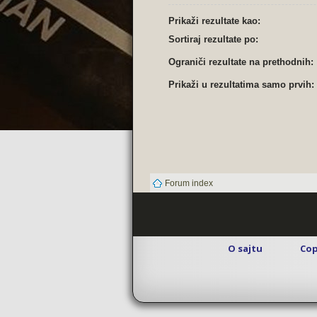
Prikaži rezultate kao:
Sortiraj rezultate po:
Ograniči rezultate na prethodnih:
Prikaži u rezultatima samo prvih:
Forum index
O sajtu
Cop