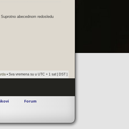
Suprotno abecednom redosledu
arda
• Sva vremena su u UTC + 1 sat [ DST ]
rikovi
Forum