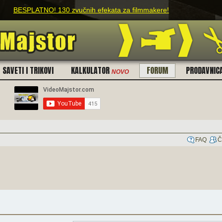
BESPLATNO! 130 zvučnih efekata za filmmakere!
SAVETI I TRIKOVI
KALKULATOR
FORUM
PRODAVNIC
NOVO
FAQ
Č