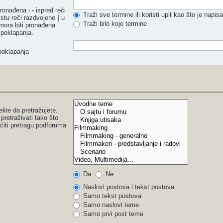
 pronađena i
-
ispred reči
Traži sve termine ili koristi upit kao što je napis
istu reči razdvojene
|
u
Traži bilo koje termine
mora biti pronađena.
 poklapanja.
poklapanja
lite da pretražujete.
pretraživati tako što
ućiti pretragu podforuma
Da
Ne
Naslovi postova i tekst postova
Samo tekst postova
Samo naslovi teme
Samo prvi post teme