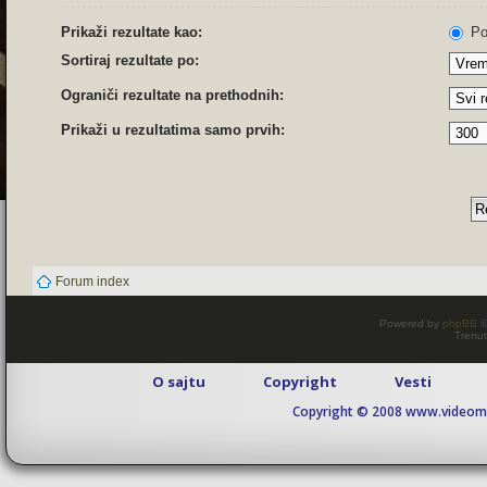
Prikaži rezultate kao:
Po
Sortiraj rezultate po:
Ograniči rezultate na prethodnih:
Prikaži u rezultatima samo prvih:
Forum index
Powered by
phpBB
©
Trenut
O sajtu
Copyright
Vesti
Copyright © 2008 www.videomaj