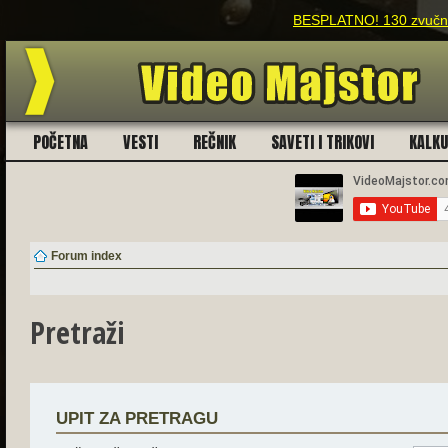
BESPLATNO! 130 zvučnih
POČETNA
VESTI
REČNIK
SAVETI I TRIKOVI
KALK
Forum index
Pretraži
UPIT ZA PRETRAGU