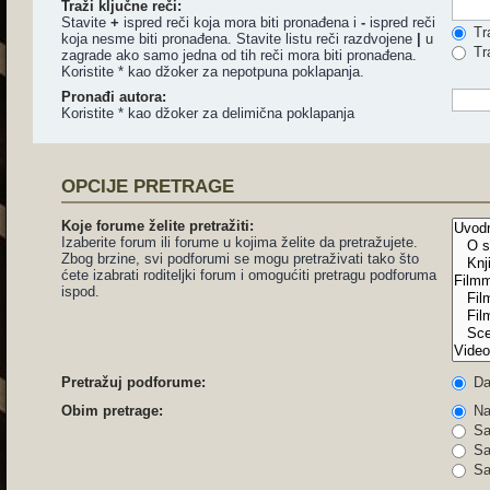
Traži ključne reči:
Stavite
+
ispred reči koja mora biti pronađena i
-
ispred reči
Tra
koja nesme biti pronađena. Stavite listu reči razdvojene
|
u
Tra
zagrade ako samo jedna od tih reči mora biti pronađena.
Koristite * kao džoker za nepotpuna poklapanja.
Pronađi autora:
Koristite * kao džoker za delimična poklapanja
OPCIJE PRETRAGE
Koje forume želite pretražiti:
Izaberite forum ili forume u kojima želite da pretražujete.
Zbog brzine, svi podforumi se mogu pretraživati tako što
ćete izabrati roditeljki forum i omogućiti pretragu podforuma
ispod.
Pretražuj podforume:
D
Obim pretrage:
Nas
Sa
Sa
Sa