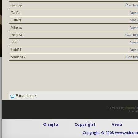
georgije
Član fo
Fanfan
Novi 
DJINN
Novi 
Milijana
Novi 
PetarKG
Član fo
n1tr0
Novi 
jbobi21
Novi 
MladenTZ
Član fo
Forum index
Powered by
phpBB
©
Trenut
O sajtu
Copyright
Vesti
Copyright © 2008 www.videomaj