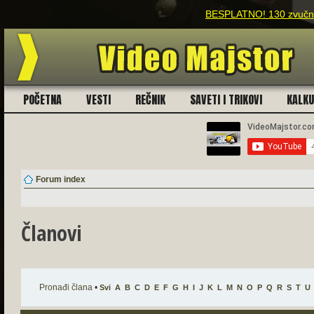
BESPLATNO! 130 zvučnih
POČETNA
VESTI
REČNIK
SAVETI I TRIKOVI
KALK
Forum index
Članovi
Pronađi člana
•
Svi
A
B
C
D
E
F
G
H
I
J
K
L
M
N
O
P
Q
R
S
T
U