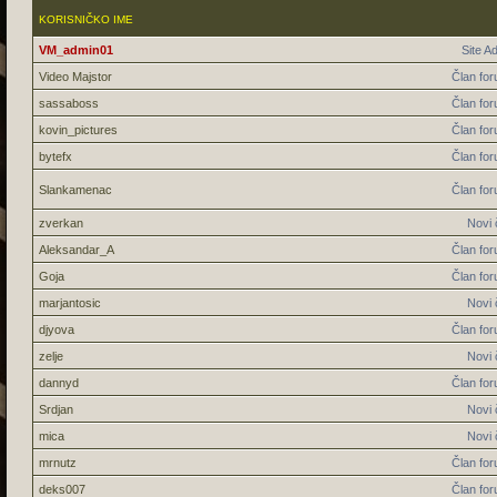
KORISNIČKO IME
VM_admin01
Site A
Video Majstor
Član fo
sassaboss
Član fo
kovin_pictures
Član fo
bytefx
Član fo
Slankamenac
Član fo
zverkan
Novi 
Aleksandar_A
Član fo
Goja
Član fo
marjantosic
Novi 
djyova
Član fo
zelje
Novi 
dannyd
Član fo
Srdjan
Novi 
mica
Novi 
mrnutz
Član fo
deks007
Član fo