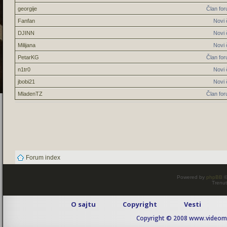
georgije
Član fo
Fanfan
Novi 
DJINN
Novi 
Milijana
Novi 
PetarKG
Član fo
n1tr0
Novi 
jbobi21
Novi 
MladenTZ
Član fo
Forum index
Powered by
phpBB
©
Trenut
O sajtu
Copyright
Vesti
Copyright © 2008 www.videomaj