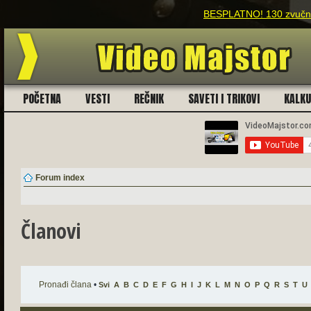
BESPLATNO! 130 zvučnih
POČETNA
VESTI
REČNIK
SAVETI I TRIKOVI
KALK
Forum index
Članovi
Pronađi člana
•
Svi
A
B
C
D
E
F
G
H
I
J
K
L
M
N
O
P
Q
R
S
T
U