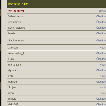
KORISNIČKO IME
VM_admin01
Site A
Video Majstor
Član fo
sassaboss
Član fo
kovin_pictures
Član fo
bytefx
Član fo
Slankamenac
Član fo
zverkan
Novi 
Aleksandar_A
Član fo
Goja
Član fo
marjantosic
Novi 
djyova
Član fo
zelje
Novi 
dannyd
Član fo
Srdjan
Novi 
mica
Novi 
mrnutz
Član fo
deks007
Član fo