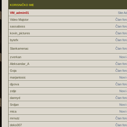
KORISNIČKO IME
VM_admin01
Site A
Video Majstor
Član fo
sassaboss
Član fo
kovin_pictures
Član fo
bytefx
Član fo
Slankamenac
Član fo
zverkan
Novi 
Aleksandar_A
Član fo
Goja
Član fo
marjantosic
Novi 
djyova
Član fo
zelje
Novi 
dannyd
Član fo
Srdjan
Novi 
mica
Novi 
mrnutz
Član fo
deks007
Član fo