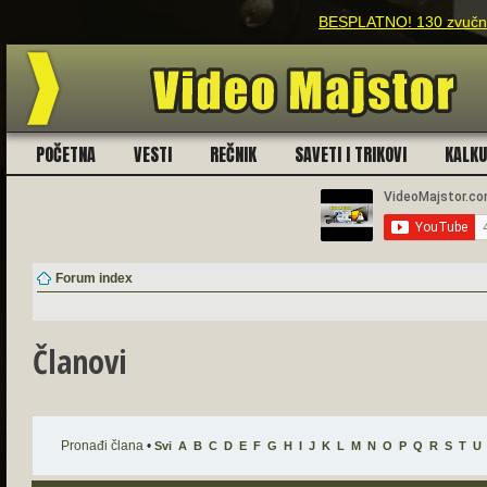
BESPLATNO! 130 zvučnih
POČETNA
VESTI
REČNIK
SAVETI I TRIKOVI
KALK
Forum index
Članovi
Pronađi člana
•
Svi
A
B
C
D
E
F
G
H
I
J
K
L
M
N
O
P
Q
R
S
T
U