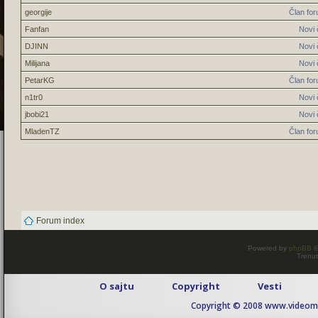
georgije
Član fo
Fanfan
Novi 
DJINN
Novi 
Milijana
Novi 
PetarKG
Član fo
n1tr0
Novi 
jbobi21
Novi 
MladenTZ
Član fo
Forum index
Powered by
phpBB
©
Trenut
O sajtu
Copyright
Vesti
Copyright © 2008 www.videomaj