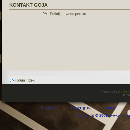
KONTAKT GOJA
PM:
Pošalji privatnu poruku
Forum index
Powered by
phpBB
©
Trenut
O sajtu
Copyright
Vesti
Copyright © 2008 www.videomaj