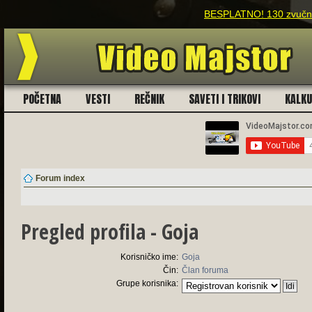
BESPLATNO! 130 zvučnih
POČETNA
VESTI
REČNIK
SAVETI I TRIKOVI
KALK
Forum index
Pregled profila - Goja
Korisničko ime:
Goja
Čin:
Član foruma
Grupe korisnika: