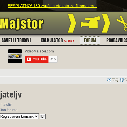
BESPLATNO! 130 zvučnih efekata za filmmakere!
SAVETI I TRIKOVI
KALKULATOR
FORUM
PRODAVNIC
NOVO
FAQ
Č
jateljv
prijateljv
Član foruma