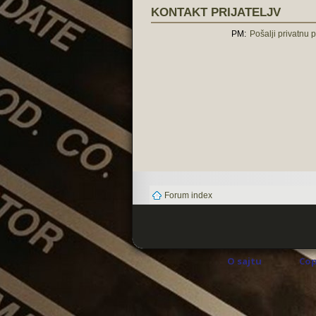
KONTAKT PRIJATELJV
PM:
Pošalji privatnu 
Forum index
O sajtu
Cop