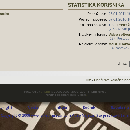
STATISTIKA KORISNIKA
poruku
Pridružio se:
25.01.2011 1
Poslednja poseta:
07.01.2016 1
Ukupno postova:
192 |
Pretraž
(2.68% svih p
Najaktivniji forum:
Video softve
(134 Postova
Najaktivnija tema:
MeGUI Conve
(14 Postova /
Idi na:
Tim
•
Obriši sve kolačiće bo
Powered by
phpBB
© 2000, 2002, 2005, 2007 phpBB Group
Trenutno odabrani jezik: Srpski
yright
Vesti
Linkovi
Rečnik
Saveti i t
Copyright © 2008 www.videomajstor.com Video Majstor. Sva prava zadržana.