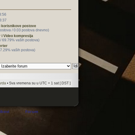
8:56
8:37
i korisnikove postove
ostova / 0.03 postova dnevno)
r i Video kompresija
 / 69.79% vaših postova)
rter
 7.29% vaših postova)
arda
• Sva vremena su u UTC + 1 sat [ DST ]
rikovi
Forum