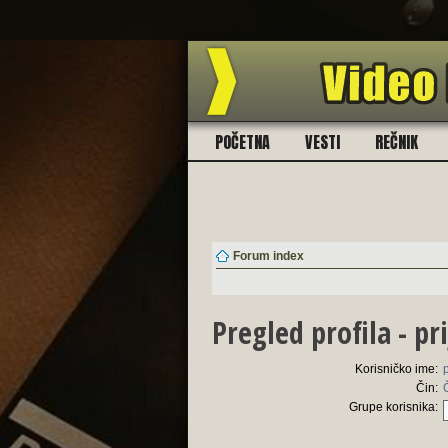
POČETNA
VESTI
REČNIK
Forum index
Pregled profila - pri
Korisničko ime:
Čin:
Grupe korisnika: