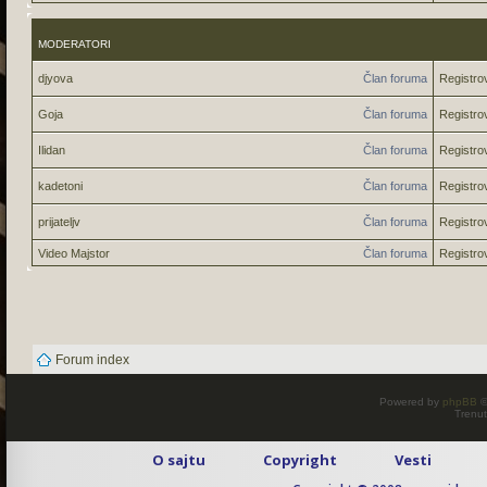
MODERATORI
djyova
Član foruma
Registro
Goja
Član foruma
Registro
Ilidan
Član foruma
Registro
kadetoni
Član foruma
Registro
prijateljv
Član foruma
Registro
Video Majstor
Član foruma
Registro
Forum index
Powered by
phpBB
©
Trenut
O sajtu
Copyright
Vesti