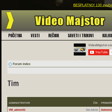
BESPLATNO! 130 zvučnih
POČETNA
VESTI
REČNIK
SAVETI I TRIKOVI
KALK
Forum index
Tim
ADMINISTRATORI
ČIN
PRIMAR
VM_admin01
Site Admin
Adminis