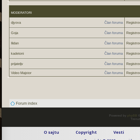
MODERATORI
djyova
Član foruma
Registro
Goja
Član foruma
Registro
Ilidan
Član foruma
Registro
kadetoni
Član foruma
Registro
prijateljv
Član foruma
Registro
Video Majstor
Član foruma
Registro
Forum index
Powered by
phpBB
©
Trenut
O sajtu
Copyright
Vesti