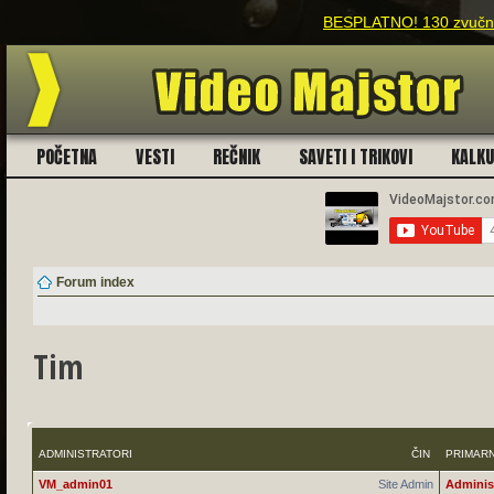
BESPLATNO! 130 zvučnih
POČETNA
VESTI
REČNIK
SAVETI I TRIKOVI
KALK
Forum index
Tim
ADMINISTRATORI
ČIN
PRIMAR
VM_admin01
Site Admin
Adminis