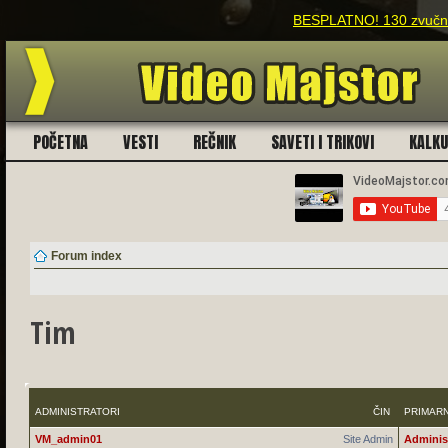
BESPLATNO! 130 zvučnih
POČETNA
VESTI
REČNIK
SAVETI I TRIKOVI
KALK
Forum index
Tim
ADMINISTRATORI
ČIN
PRIMAR
VM_admin01
Site Admin
Adminis