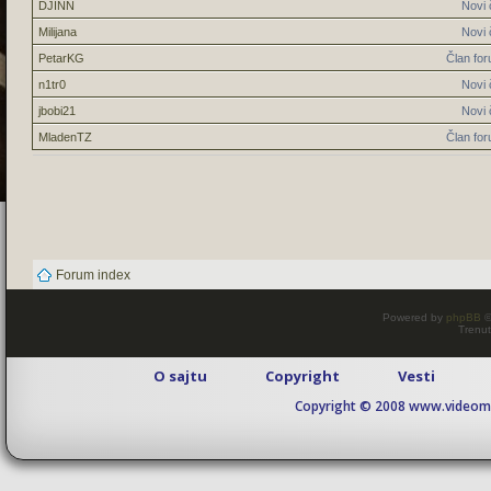
DJINN
Novi 
Milijana
Novi 
PetarKG
Član fo
n1tr0
Novi 
jbobi21
Novi 
MladenTZ
Član fo
Forum index
Powered by
phpBB
©
Trenut
O sajtu
Copyright
Vesti
Copyright © 2008 www.videomaj