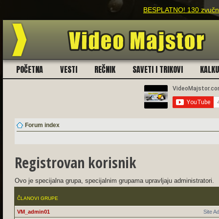
BESPLATNO! 130 zvučnih
POČETNA
VESTI
REČNIK
SAVETI I TRIKOVI
KALK
Forum index
Registrovan korisnik
Ovo je specijalna grupa, specijalnim grupama upravljaju administratori.
ČLANOVI GRUPE
VM_admin01
Site A