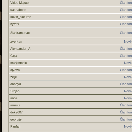
Video Majstor
Član fo
sassaboss
Član fo
kovin_pictures
Član fo
bytefx
Član fo
Slankamenac
Član fo
zverkan
Novi 
Aleksandar_A
Član fo
Goja
Član fo
marjantosic
Novi 
djyova
Član fo
zelje
Novi 
dannyd
Član fo
Srdjan
Novi 
mica
Novi 
mrnutz
Član fo
deks007
Član fo
georgije
Član fo
Fanfan
Novi 