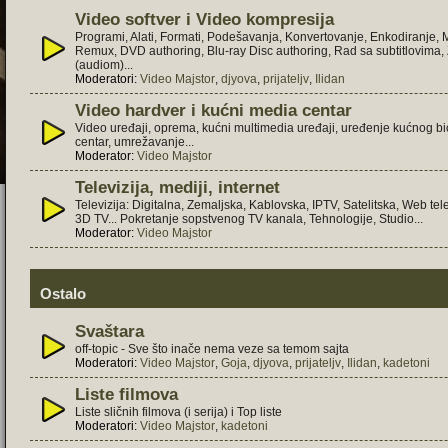
Video softver i Video kompresija
Programi, Alati, Formati, Podešavanja, Konvertovanje, Enkodiranje,
Remux, DVD authoring, Blu-ray Disc authoring, Rad sa subtitlovima
(audiom)...
Moderatori:
Video Majstor
,
djyova
,
prijateljv
,
Ilidan
Video hardver i kućni media centar
Video uređaji, oprema, kućni multimedia uređaji, uređenje kućnog b
centar, umrežavanje...
Moderator:
Video Majstor
Televizija, mediji, internet
Televizija: Digitalna, Zemaljska, Kablovska, IPTV, Satelitska, Web tele
3D TV... Pokretanje sopstvenog TV kanala, Tehnologije, Studio...
Moderator:
Video Majstor
Ostalo
Svaštara
off-topic - Sve što inače nema veze sa temom sajta
Moderatori:
Video Majstor
,
Goja
,
djyova
,
prijateljv
,
Ilidan
,
kadetoni
Liste filmova
Liste sličnih filmova (i serija) i Top liste
Moderatori:
Video Majstor
,
kadetoni