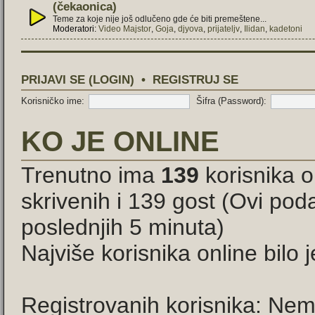
(čekaonica)
Teme za koje nije još odlučeno gde će biti premeštene...
Moderatori:
Video Majstor
,
Goja
,
djyova
,
prijateljv
,
Ilidan
,
kadetoni
PRIJAVI SE (LOGIN)
•
REGISTRUJ SE
Korisničko ime:
Šifra (Password):
KO JE ONLINE
Trenutno ima
139
korisnika o
skrivenih i 139 gost (Ovi pod
poslednjih 5 minuta)
Najviše korisnika online bilo 
Registrovanih korisnika: Nem