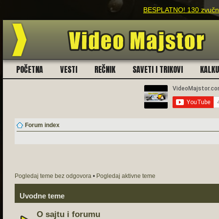
BESPLATNO! 130 zvučnih
POČETNA
VESTI
REČNIK
SAVETI I TRIKOVI
KALK
Forum index
Pogledaj teme bez odgovora
•
Pogledaj aktivne teme
Uvodne teme
O sajtu i forumu