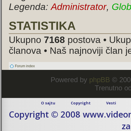
Legenda:
Administrator
,
Glob
STATISTIKA
Ukupno
7168
postova • Uku
članova • Naš najnoviji član 
Forum index
Powered by
phpBB
© 200
Trenutno od
O sajtu
Copyright
Vesti
Copyright © 2008 www.videom
za