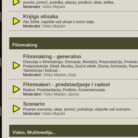
pravila, pomoć, podrška, pitanja, predlozi, ideje, kritike...
Moderator:
Video Majstor
Knjiga utisaka
Ako želite, napišite vaš utisak o ovom sajtu
Moderator:
Video Majstor
Filmmaking
Filmmaking - generalno
Diskusije o filmmakingu: Snimanje, Montaža, Preprodukcija, Produkci
Postprodukcija, Efekti, Muzika, Zvučni efekti, Gluma, Animacija, Rasve
Takmičenja i festivali...
Moderatori:
Video Majstor
,
Goja
Filmmakeri - predstavljanje i radovi
Radovi, Predstavljanja, Portfolio, Komentarisanje...
Moderatori:
Video Majstor
,
djyova
Scenario
Pisanje scenarija, ideje, pomoć, potražnja, objavite vaš scenario...
Moderator:
Video Majstor
Video, Multimedija...