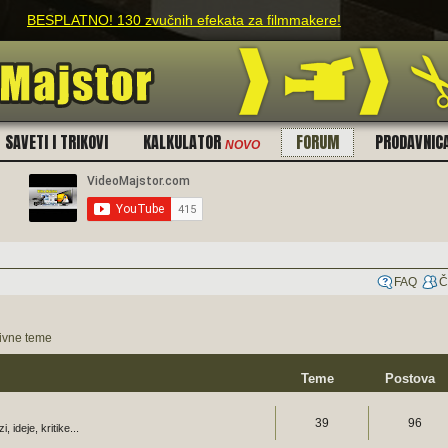
BESPLATNO! 130 zvučnih efekata za filmmakere!
SAVETI I TRIKOVI
KALKULATOR
FORUM
PRODAVNIC
NOVO
FAQ
Č
tivne teme
Teme
Postova
39
96
 ideje, kritike...