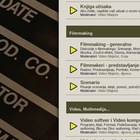
Knjiga utisaka
Ako želite, napišite vaš utisak o ovom s
Moderator:
Video Majstor
Filmmaking
Filmmaking - generalno
Diskusije o filmmakingu: Snimanje, Mont
Muzika, Zvučni efekti, Gluma, Animacija, 
Moderatori:
Video Majstor
,
Goja
Filmmakeri - predstavljanje 
Radovi, Predstavljanja, Portfolio, Komen
Moderatori:
Video Majstor
,
djyova
Scenario
Pisanje scenarija, ideje, pomoć, potražn
Moderator:
Video Majstor
Video, Multimedija...
Video softver i Video kompr
Programi, Alati, Formati, Podešavanja
authoring, Blu-ray Disc authoring, Rad 
Moderatori:
Video Majstor
,
djyova
,
prija