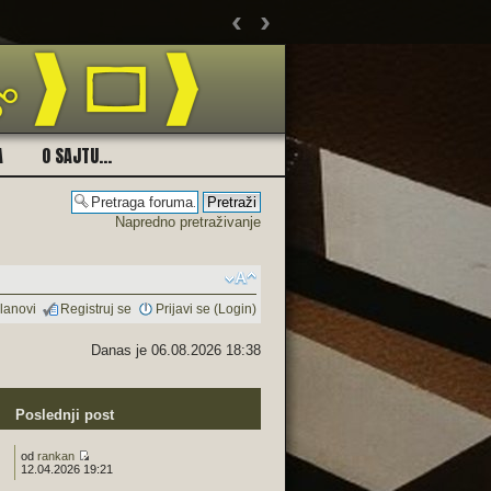
‹
›
Ukolik
A
O SAJTU...
Napredno pretraživanje
lanovi
Registruj se
Prijavi se (Login)
Danas je 06.08.2026 18:38
Poslednji post
od
rankan
12.04.2026 19:21