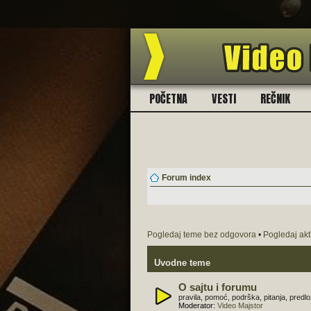
POČETNA
VESTI
REČNIK
Forum index
Pogledaj teme bez odgovora
•
Pogledaj ak
Uvodne teme
O sajtu i forumu
pravila, pomoć, podrška, pitanja, predlozi,
Moderator:
Video Majstor