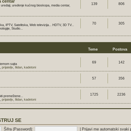
a centar
139
806
a uređaji, uređenje kućnog bioskopa, media centar,
70
305
ska, IPTV, Satelitska, Web televizija... HDTV, 3D TV...
ogije, Studio...
Teme
Postova
69
142
 temom sajta
,
prijateljv
,
Ilidan
,
kadetoni
57
356
1725
2236
iti premeštene...
,
prijateljv
,
Ilidan
,
kadetoni
STRUJ SE
Šifra (Password):
|
Prijavi me automatski svaki