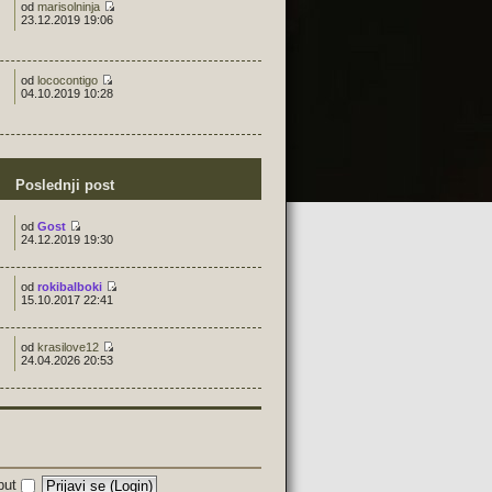
od
marisolninja
23.12.2019 19:06
od
lococontigo
04.10.2019 10:28
Poslednji post
od
Gost
24.12.2019 19:30
od
rokibalboki
15.10.2017 22:41
od
krasilove12
24.04.2026 20:53
 put