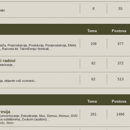
8
55
ajtu
Teme
Postova
108
477
aža, Preprodukcija, Produkcija, Postprodukcija, Efekti,
Rasveta itd. Takmičenja i festivali...
i radovi
82
372
tarisanje...
62
513
ja, objavite vaš scenario...
Teme
Postova
esija
261
1466
, Konvertovanje, Enkodiranje, Mux, Demux, Remux, DVD
sa subtitlovima, Zvukom (audiom)...
teljv
,
Ilidan