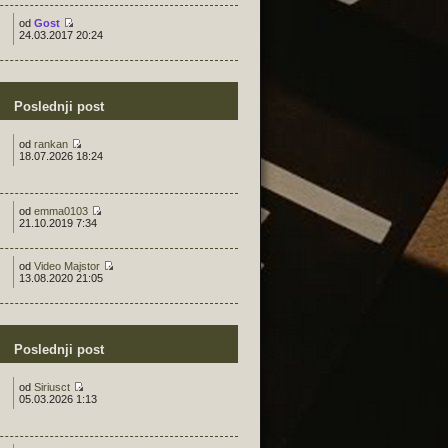
od
Gost
24.03.2017 20:24
Poslednji post
od
rankan
18.07.2026 18:24
od
emma0103
21.10.2019 7:34
od
Video Majstor
13.08.2020 21:05
Poslednji post
od
Siriusct
05.03.2026 1:13