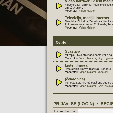
Video hardver i kućni medi
Video uređaji, oprema, kućni multimedi
umrežavanje...
Moderator:
Video Majstor
Televizija, mediji, internet
Televizija: Digitalna, Zemaljska, Kablov
Pokretanje sopstvenog TV kanala, Tehnol
Moderator:
Video Majstor
Ostalo
Svaštara
off-topic - Sve što inače nema veze sa
Moderatori:
Video Majstor
,
Goja
,
djyova
Liste filmova
Liste sličnih filmova (i serija) i Top liste
Moderatori:
Video Majstor
,
kadetoni
(čekaonica)
Teme za koje nije još odlučeno gde će b
Moderatori:
Video Majstor
,
Goja
,
djyova
PRIJAVI SE (LOGIN)
•
REGI
Korisničko ime: