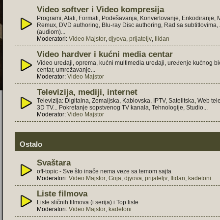
Video softver i Video kompresija
Programi, Alati, Formati, Podešavanja, Konvertovanje, Enkodiranje,
Remux, DVD authoring, Blu-ray Disc authoring, Rad sa subtitlovima
(audiom)...
Moderatori:
Video Majstor
,
djyova
,
prijateljv
,
Ilidan
Video hardver i kućni media centar
Video uređaji, oprema, kućni multimedia uređaji, uređenje kućnog b
centar, umrežavanje...
Moderator:
Video Majstor
Televizija, mediji, internet
Televizija: Digitalna, Zemaljska, Kablovska, IPTV, Satelitska, Web tele
3D TV... Pokretanje sopstvenog TV kanala, Tehnologije, Studio...
Moderator:
Video Majstor
Ostalo
Svaštara
off-topic - Sve što inače nema veze sa temom sajta
Moderatori:
Video Majstor
,
Goja
,
djyova
,
prijateljv
,
Ilidan
,
kadetoni
Liste filmova
Liste sličnih filmova (i serija) i Top liste
Moderatori:
Video Majstor
,
kadetoni