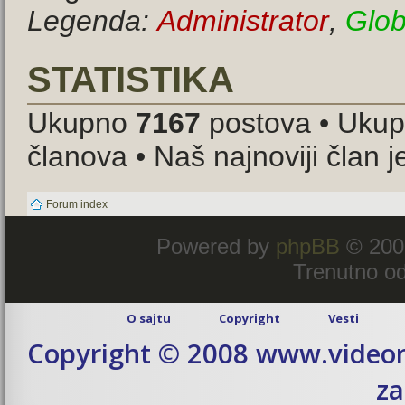
Legenda:
Administrator
,
Glob
STATISTIKA
Ukupno
7167
postova • Uku
članova • Naš najnoviji član 
Forum index
Powered by
phpBB
© 200
Trenutno od
O sajtu
Copyright
Vesti
Copyright © 2008 www.videom
za