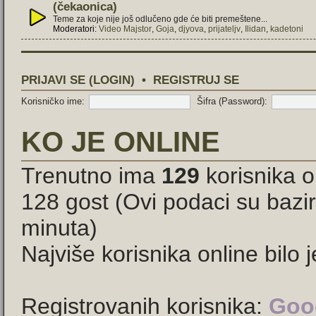
(čekaonica)
Teme za koje nije još odlučeno gde će biti premeštene...
Moderatori:
Video Majstor
,
Goja
,
djyova
,
prijateljv
,
Ilidan
,
kadetoni
PRIJAVI SE (LOGIN)
•
REGISTRUJ SE
Korisničko ime:
Šifra (Password):
KO JE ONLINE
Trenutno ima
129
korisnika on
128 gost (Ovi podaci su bazir
minuta)
Najviše korisnika online bilo 
Registrovanih korisnika:
Goog