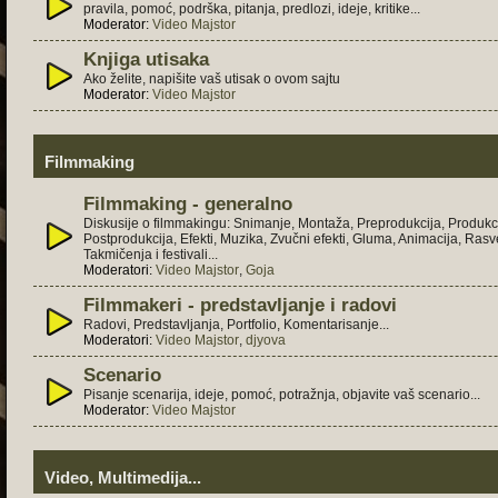
pravila, pomoć, podrška, pitanja, predlozi, ideje, kritike...
Moderator:
Video Majstor
Knjiga utisaka
Ako želite, napišite vaš utisak o ovom sajtu
Moderator:
Video Majstor
Filmmaking
Filmmaking - generalno
Diskusije o filmmakingu: Snimanje, Montaža, Preprodukcija, Produkci
Postprodukcija, Efekti, Muzika, Zvučni efekti, Gluma, Animacija, Rasve
Takmičenja i festivali...
Moderatori:
Video Majstor
,
Goja
Filmmakeri - predstavljanje i radovi
Radovi, Predstavljanja, Portfolio, Komentarisanje...
Moderatori:
Video Majstor
,
djyova
Scenario
Pisanje scenarija, ideje, pomoć, potražnja, objavite vaš scenario...
Moderator:
Video Majstor
Video, Multimedija...