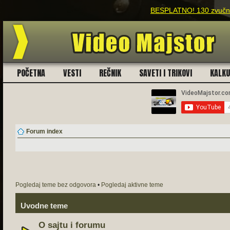
BESPLATNO! 130 zvučnih
POČETNA
VESTI
REČNIK
SAVETI I TRIKOVI
KALK
Forum index
Pogledaj teme bez odgovora
•
Pogledaj aktivne teme
Uvodne teme
O sajtu i forumu